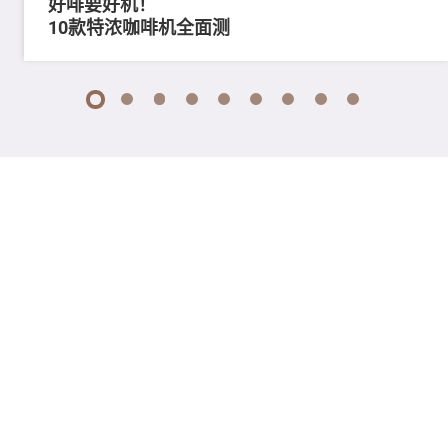
好啡要好机！
10款特浓咖啡机全面测
1
2
3
4
5
6
7
8
9