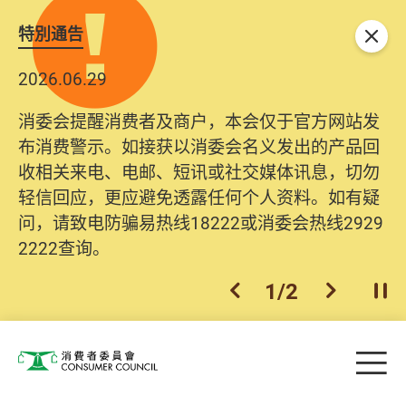
特別通告
关闭
2026.06.29
消委会提醒消费者及商户，本会仅于官方网站发
布消费警示。如接获以消委会名义发出的产品回
收相关来电、电邮、短讯或社交媒体讯息，切勿
轻信回应，更应避免透露任何个人资料。如有疑
问，请致电防骗易热线18222或消委会热线2929
2222查询。
1
/
2
上一个
下一个
开
Skip to main content
目
消费者委员会