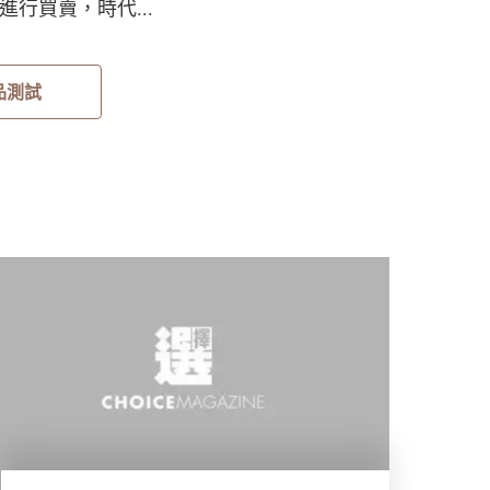
行買賣，時代...
品測試