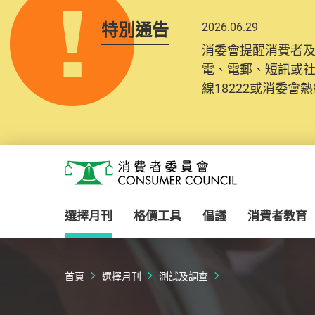
特別通告
2026.06.29
消委會提醒消費者
電、電郵、短訊或
線18222或消委會熱線
Skip to main content
消費者委員會
選擇月刊
格價工具
倡議
消費者教育
首頁
選擇月刊
測試及調查