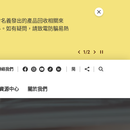
關閉特別通告
會名義發出的產品回收相關來
料。如有疑問，請致電防騙易熱
1
/
2
上一個
下一個
開始/暫停幻燈
Facebook
Instagram
Youtube
抖音
領英
分享到
開啟搜尋框
聯絡我們
简
資源中心
關於我們