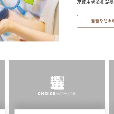
來使用現金和鈔票進
瀏覽全部產