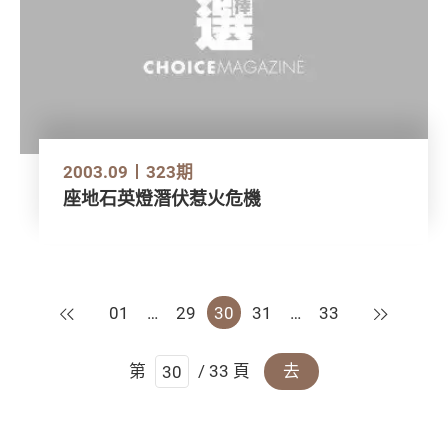
2003.09
323期
座地石英燈潛伏惹火危機
上一頁
下一頁
01
…
29
30
31
…
33
第
/ 33 頁
去