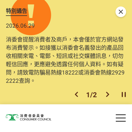
特別通告
關閉
2026.06.29
消委會提醒消費者及商戶，本會僅於官方網站發
布消費警示。如接獲以消委會名義發出的產品回
收相關來電、電郵、短訊或社交媒體訊息，切勿
輕信回應，更應避免透露任何個人資料。如有疑
問，請致電防騙易熱線18222或消委會熱線2929
2222查詢。
1
/
2
上一個
下一個
開
Skip to main content
目
消費者委員會