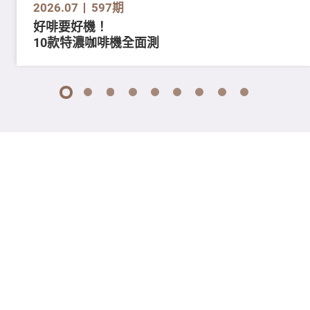
2026.07
597期
好啡要好機！
10款特濃咖啡機全面測
1
2
3
4
5
6
7
8
9