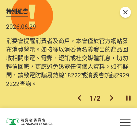
特別通告
關閉
2026.06.29
消委會提醒消費者及商戶，本會僅於官方網站發
布消費警示。如接獲以消委會名義發出的產品回
收相關來電、電郵、短訊或社交媒體訊息，切勿
輕信回應，更應避免透露任何個人資料。如有疑
問，請致電防騙易熱線18222或消委會熱線2929
2222查詢。
1
/
2
上一個
下一個
開
Skip to main content
目
消費者委員會