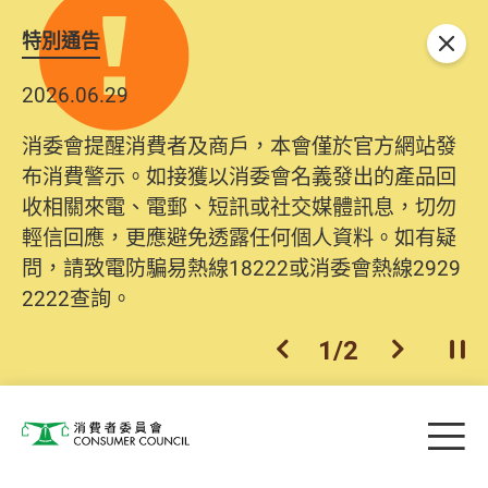
特別通告
關閉
2026.06.29
消委會提醒消費者及商戶，本會僅於官方網站發
布消費警示。如接獲以消委會名義發出的產品回
收相關來電、電郵、短訊或社交媒體訊息，切勿
輕信回應，更應避免透露任何個人資料。如有疑
問，請致電防騙易熱線18222或消委會熱線2929
2222查詢。
1
/
2
上一個
下一個
開
Skip to main content
目
消費者委員會