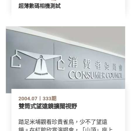
超薄數碼相機測試
2004.07
333期
雙筒式望遠鏡擴闊視野
踏足米埔觀看珍貴雀鳥，少不了望遠
鏡。在紅館欣賞演唱會，「山頂」座上