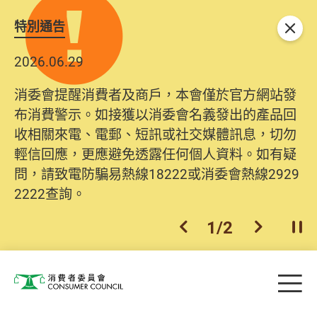
特別通告
關閉
2026.06.29
消委會提醒消費者及商戶，本會僅於官方網站發
布消費警示。如接獲以消委會名義發出的產品回
收相關來電、電郵、短訊或社交媒體訊息，切勿
輕信回應，更應避免透露任何個人資料。如有疑
問，請致電防騙易熱線18222或消委會熱線2929
2222查詢。
1
/
2
上一個
下一個
開
Skip to main content
目
消費者委員會