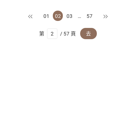
上一頁
下一頁
01
02
03
…
57
第
/ 57 頁
去