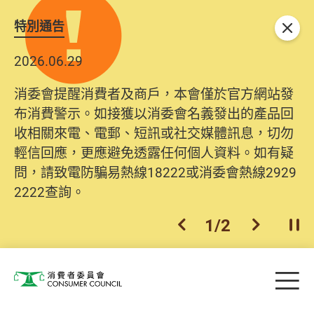
特別通告
關閉
2026.06.29
消委會提醒消費者及商戶，本會僅於官方網站發
布消費警示。如接獲以消委會名義發出的產品回
收相關來電、電郵、短訊或社交媒體訊息，切勿
輕信回應，更應避免透露任何個人資料。如有疑
問，請致電防騙易熱線18222或消委會熱線2929
2222查詢。
1
/
2
上一個
下一個
開
Skip to main content
目
消費者委員會