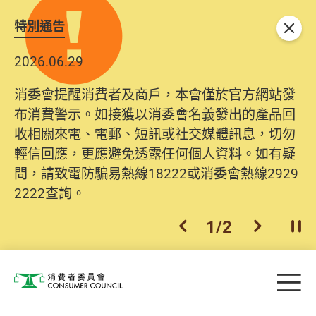
特別通告
關閉
2026.06.29
消委會提醒消費者及商戶，本會僅於官方網站發
布消費警示。如接獲以消委會名義發出的產品回
收相關來電、電郵、短訊或社交媒體訊息，切勿
輕信回應，更應避免透露任何個人資料。如有疑
問，請致電防騙易熱線18222或消委會熱線2929
2222查詢。
1
/
2
上一個
下一個
開
Skip to main content
目
消費者委員會