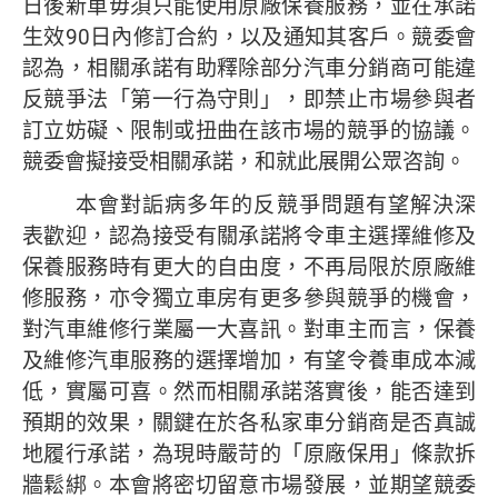
日後新車毋須只能使用原廠保養服務，並在承諾
生效90日內修訂合約，以及通知其客戶。競委會
認為，相關承諾有助釋除部分汽車分銷商可能違
反競爭法「第一行為守則」，即禁止市場參與者
訂立妨礙、限制或扭曲在該市場的競爭的協議。
競委會擬接受相關承諾，和就此展開公眾咨詢。
本會對詬病多年的反競爭問題有望解決深
表歡迎，認為接受有關承諾將令車主選擇維修及
保養服務時有更大的自由度，不再局限於原廠維
修服務，亦令獨立車房有更多參與競爭的機會，
對汽車維修行業屬一大喜訊。對車主而言，保養
及維修汽車服務的選擇增加，有望令養車成本減
低，實屬可喜。然而相關承諾落實後，能否達到
預期的效果，關鍵在於各私家車分銷商是否真誠
地履行承諾，為現時嚴苛的「原廠保用」條款拆
牆鬆綁。本會將密切留意市場發展，並期望競委