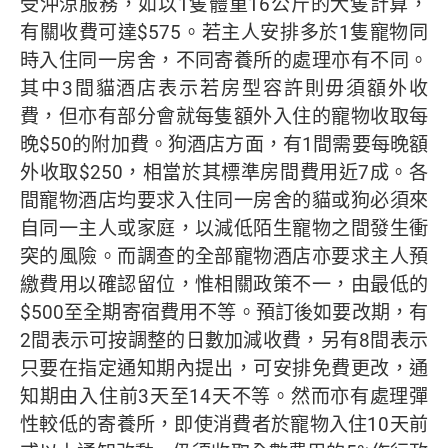
受沖涼服務，如以1隻體重16公斤的犬隻計算，
有關收費可達$575。若主人安排多於1隻寵物同
時入住同一房舍，不同寄養所的處理亦有不同。
其中3間貓酒店表示若房型容許則毋須額外收
費，但亦有部分會就每隻額外入住的寵物收取每
晚$50的附加費。狗酒店方面，有1間需要每晚額
外收取$250，相當於其標準房間費用近7成。各
間寵物酒店均要求入住同一房舍的貓或狗必須來
自同一主人或家庭，以減低陌生寵物之間發生衝
突的風險。而調查的全部寵物酒店亦要求主人預
繳費用以確認留位，惟相關政策不一，由最低的
$500至全期寄宿費用不等。預訂後如要改期，有
2間表示可按調整的日數加減收費，另有8間表示
只要在指定通知期內提出，可安排免費更改，通
知期由入住前3天至14天不等。然而亦有處理彈
性較低的寄養所，即使消費者於寵物入住10天前