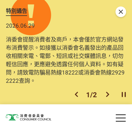
特別通告
關閉
2026.06.29
消委會提醒消費者及商戶，本會僅於官方網站發
布消費警示。如接獲以消委會名義發出的產品回
收相關來電、電郵、短訊或社交媒體訊息，切勿
輕信回應，更應避免透露任何個人資料。如有疑
問，請致電防騙易熱線18222或消委會熱線2929
2222查詢。
1
/
2
上一個
下一個
開
Skip to main content
目
消費者委員會