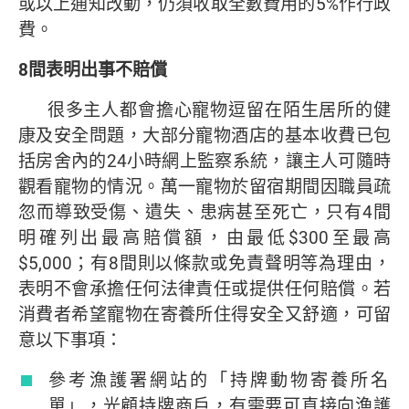
或以上通知改動，仍須收取全數費用的5%作行政
費。
8
間表明出事不賠償
很多主人都會擔心寵物逗留在陌生居所的健
康及安全問題，大部分寵物酒店的基本收費已包
括房舍內的24小時網上監察系統，讓主人可隨時
觀看寵物的情況。萬一寵物於留宿期間因職員疏
忽而導致受傷、遺失、患病甚至死亡，只有4間
明確列出最高賠償額，由最低$300至最高
$5,000；有8間則以條款或免責聲明等為理由，
表明不會承擔任何法律責任或提供任何賠償。若
消費者希望寵物在寄養所住得安全又舒適，可留
意以下事項：
參考漁護署網站的「持牌動物寄養所名
單」，光顧持牌商戶，有需要可直接向漁護