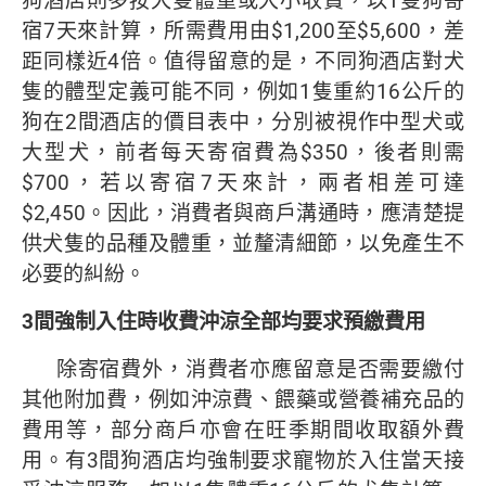
狗酒店則多按犬隻體重或大小收費，以1隻狗寄
宿7天來計算，所需費用由$1,200至$5,600，差
距同樣近4倍。值得留意的是，不同狗酒店對犬
隻的體型定義可能不同，例如1隻重約16公斤的
狗在2間酒店的價目表中，分別被視作中型犬或
大型犬，前者每天寄宿費為$350，後者則需
$700，若以寄宿7天來計，兩者相差可達
$2,450。因此，消費者與商戶溝通時，應清楚提
供犬隻的品種及體重，並釐清細節，以免產生不
必要的糾紛。
3
間強制入住時收費沖涼
全部均要求預繳費用
除寄宿費外，消費者亦應留意是否需要繳付
其他附加費，例如沖涼費、餵藥或營養補充品的
費用等，部分商戶亦會在旺季期間收取額外費
用。有3間狗酒店均強制要求寵物於入住當天接