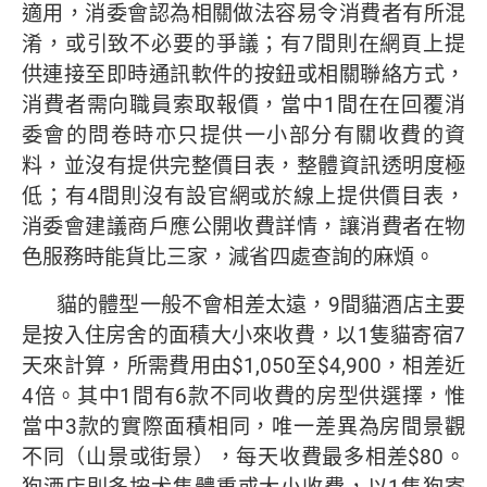
適用，消委會認為相關做法容易令消費者有所混
淆，或引致不必要的爭議；有7間則在網頁上提
供連接至即時通訊軟件的按鈕或相關聯絡方式，
消費者需向職員索取報價，當中1間在在回覆消
委會的問卷時亦只提供一小部分有關收費的資
料，並沒有提供完整價目表，整體資訊透明度極
低；有4間則沒有設官網或於線上提供價目表，
消委會建議商戶應公開收費詳情，讓消費者在物
色服務時能貨比三家，減省四處查詢的麻煩。
貓的體型一般不會相差太遠，9間貓酒店主要
是按入住房舍的面積大小來收費，以1隻貓寄宿7
天來計算，所需費用由$1,050至$4,900，相差近
4倍。其中1間有6款不同收費的房型供選擇，惟
當中3款的實際面積相同，唯一差異為房間景觀
不同（山景或街景），每天收費最多相差$80。