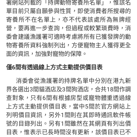
署網站列載的「持牌動物寄養所名單」，惟該名
單目前只屬自願參與性質，即使消費者所搜尋的
寄養所不在名單上，亦不代表該處所為無牌經
營，要再進一步查詢，但過程或較繁瑣費時，消
委會建議漁護署可適時考慮將所有已獲發牌的動
物寄養所資料強制列出，方便寵物主人獲得更全
面的資訊，加強對寵物的保障。
僅
6
間有透過線上方式主動提供價目表
消委會從漁護署的持牌名單中分別在港九新
界各選出3間貓酒店及3間狗酒店，合共18間作調
查對象，只有6間有根據房型或寵物體重透過線
上方式主動提供價目表，當中5間於官方網站上
列明價目資訊，另外1間則在其即時通訊軟件帳
號的目錄列出。另有1間雖然在其網頁有列出價
目表，惟表示已長時間沒有更新，該價目表已不