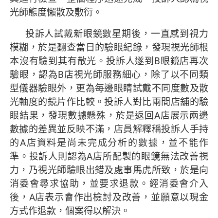
光師態度懶散及敷衍。
投訴人試戴新眼鏡數星期後，一直感到視力
模糊，於是翻查當日的驗眼紀錄，發現視光師根
本沒有驗到其有散光。投訴人遂到B眼鏡店再次
驗眼，認為B店視光師服務細心，除了以不同類
型儀器驗眼外，更為每邊眼睛試戴不同度數及散
光軸度的鏡片作比較。投訴人對比兩間店舖的驗
眼結果，發現數據懸殊，於是返回A店展示兩邊
數據的差異並反映不滿，店員解釋稱投訴人手持
的A店資料是尚未完成分析的數據，並不能作
準。投訴人則認為A店所配製的眼鏡無法改善視
力，乃視光師驗眼出錯及處事馬虎所致，於是向
消委會尋求協助，並要求退款。經消委會介入
後，A店表示會作出檢討及改善，並願意以現金
方式作退款，個案得以解決。