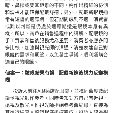
睛、鼻樑或雙耳距離的不同，需作出精細的檢測
和調校才能確保配戴舒適；另外，配戴新眼鏡通
常有短暫的適應期，但若期間感到不適，消費者
或難以判斷是仍處於適應期還是眼鏡本身有異
樣。所以，商戶在銷售過程中的講解丶配眼鏡的
手工質素和售後服務尤為重要。消費者亦應多問
多比較，加強與視光師的溝通，清楚表達自己對
眼鏡的需求和期望，以免發生爭議，順利選購合
適自己的眼鏡。
個案一：驗眼結果有誤
配戴新鏡後視力反變模
糊
投訴人前往A眼鏡店配眼鏡，並攜同舊度數紀
錄予視光師作參考，同時告知對方自己有近視、
遠視及散光。惟視光師拒絕參考舊紀錄，直接為
其進行檢查。整個程序迅速完成，投訴人認為視