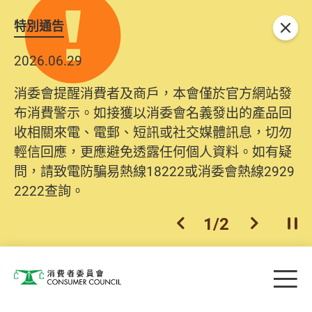
特別通告
關閉
2026.06.29
消委會提醒消費者及商戶，本會僅於官方網站發
布消費警示。如接獲以消委會名義發出的產品回
收相關來電、電郵、短訊或社交媒體訊息，切勿
輕信回應，更應避免透露任何個人資料。如有疑
問，請致電防騙易熱線18222或消委會熱線2929
2222查詢。
1
/
2
上一個
下一個
開
Skip to main content
目
消費者委員會