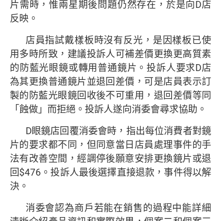
片需時，惟兩星期後問題仍然存在，於是向D店
反映。
店員指試戴樣板時沒有反光，是因樣板已使
用多時所致，建議投訴人可補差價更換更高質素
的防藍光眼鏡或轉用普通鏡片。投訴人要求D店
為其更換普通鏡片並退回差價，可是店員表示訂
製的防藍光眼鏡回收後不可重用，退回差價等同
「蝕做」而拒絕。投訴人遂向消委會尋求協助。
D眼鏡店回覆消委會時，指出每位消費者對鏡
片的要求都不同，但同意當日店員處理事件的手
法有改善空間，經調停後願意安排更換鏡片或退
回$476。投訴人最後選擇直接退款，事件得以解
決。
消委會認為商戶若能在銷售的過程中能詳細