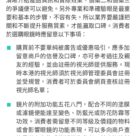
清晰介紹產品資訊和實際效果，個案二和個案三
的爭議便可以避免。另外專業和準確驗眼是最重
要和基本的步驟，不容有失。所以業界要嚴謹把
關和不斷提升服務質素，才能贏取口碑。消費者
於選購眼鏡時應留意以下事項：
購買前不要單純被廣告或優惠吸引，應多加
留意商戶的信譽及口碑，亦可參考過往及親
友的經驗，並由註冊的視光師提供服務。現
時本港的視光師須於視光師管理委員會註冊
並受規管，消費者可於委員會網頁查核註冊
視光師名單；
鏡片的附加功能五花八門，配合不同的塗膜
或濾鏡便能達至變色、防藍光或防花防霧等
功效。消費者需留意不同等級及價錢的物料
或會影響眼鏡的功能表現，可以多向商戶查