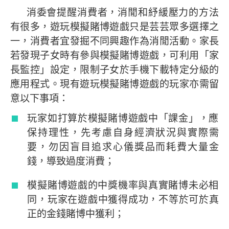
消委會提醒消費者，消閒和紓緩壓力的方法
有很多，遊玩模擬賭博遊戲只是芸芸眾多選擇之
一，消費者宜發掘不同興趣作為消閒活動。家長
若發現子女時有參與模擬賭博遊戲，可利用「家
長監控」設定，限制子女於手機下載特定分級的
應用程式。現有遊玩模擬賭博遊戲的玩家亦需留
意以下事項：
玩家如打算於模擬賭博遊戲中「課金」，應
保持理性，先考慮自身經濟狀況與實際需
要，勿因盲目追求心儀獎品而耗費大量金
錢，導致過度消費；
模擬賭博遊戲的中獎機率與真實賭博未必相
同，玩家在遊戲中獲得成功，不等於可於真
正的金錢賭博中獲利；