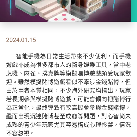
2024.01.15
智能手機為日常生活帶來不少便利，而手機
遊戲亦成為很多都市人的隨身娛樂工具，當中老
虎機、麻雀、撲克牌等模擬賭博遊戲頗受玩家歡
迎。雖然模擬賭博遊戲看似不牽涉金錢賭博，但
由於兩者本質相同，不少海外研究均指出，玩家
若長期參與模擬賭博遊戲，可能會傾向把賭博行
為正常化，最終導致有較高機會參與金錢賭博，
繼而出現沉迷賭博甚至成癮等問題，對心智尚未
成熟的青少年玩家尤其容易構成心理影響，情況
不容忽視。