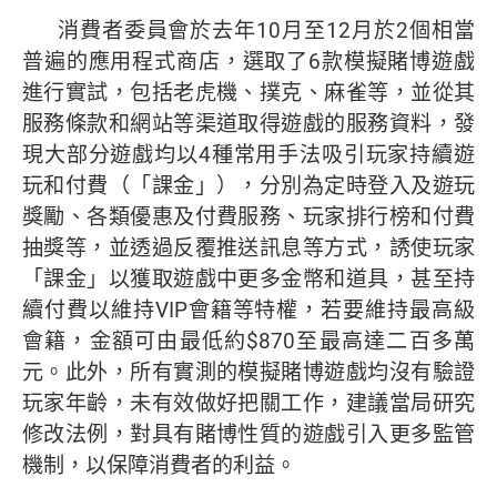
消費者委員會於去年10月至12月於2個相當
普遍的應用程式商店，選取了6款模擬賭博遊戲
進行實試，包括老虎機、撲克、麻雀等，並從其
服務條款和網站等渠道取得遊戲的服務資料，發
現大部分遊戲均以4種常用手法吸引玩家持續遊
玩和付費（「課金」），分別為定時登入及遊玩
獎勵、各類優惠及付費服務、玩家排行榜和付費
抽獎等，並透過反覆推送訊息等方式，誘使玩家
「課金」以獲取遊戲中更多金幣和道具，甚至持
續付費以維持VIP會籍等特權，若要維持最高級
會籍，金額可由最低約$870至最高達二百多萬
元。此外，所有實測的模擬賭博遊戲均沒有驗證
玩家年齡，未有效做好把關工作，建議當局研究
修改法例，對具有賭博性質的遊戲引入更多監管
機制，以保障消費者的利益。