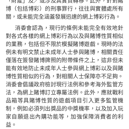
「財產」及／或涉及其實質轉移。此外，針對賭
博（包括博彩）的刑事罪行，往往與實體處所有
關，或未能完全涵蓋發展迅速的網上博彩行為。
消委會認為，現行的條例未能完全有效地針
對各式各樣的網上博彩行為以及與賭博性質相似
的業務，包括但不限於模擬賭博遊戲。現時的法
例未有明文禁止未成年人士參與賭博，相關責任
僅落在簽發賭博牌照的附帶條件之上，這非但未
能有效地防止未成年人士參與網上博彩以及與賭
博性質相似的行為，對相關人士保障亦不足夠。
消委會倡議政府檢討現行法例和參考海外監管方
法，為網上賭博訂立專屬法例。此外，應就戰利
品箱等具賭博性質的遊戲項目引入更多監管機
制，例如必須列出獎品的中獎機率，以及加入玩
家自願退出內購功能等，加強保障消費者的利
益。