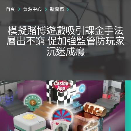
首頁
資源中心
新聞稿
模擬賭博遊戲吸引課金手法
層出不窮 促加強監管防玩家
沉迷成癮