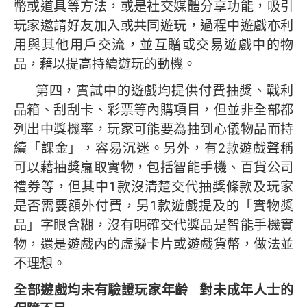
幣或道具等方法，或是社交媒體分享功能，吸引
玩家邀請好友加入或共同遊玩，過程中遊戲亦利
用與其他用戶交流，並互贈或交易遊戲中的物
品，藉以提高持續遊玩的動機。
第四，實試中的遊戲均提供付費抽獎、戰利
品箱、刮刮卡、彩票等內購項目，但並非全部都
列出中獎機率，玩家可能要為抽到心儀物品而持
續「課金」，容易沉迷。另外，有2款遊戲聲稱
可以藉抽獎贏取實物，包括智能手機、百貨公司
禮券等，但其中1款沒清楚交代抽獎條款及玩家
是否需要額外付費，另1款遊戲提及的「實物獎
品」字眼含糊，沒有明確交代獎品是智能手機實
物，還是遊戲內的虛擬卡片或遊戲貨幣，做法並
不理想。
全部遊戲均未有驗證玩家年齡
對未成年人士的