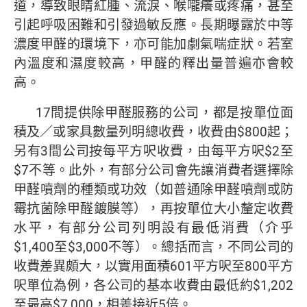
道，導致眼睛紅腫、流淚、喉嚨癢或疼痛，甚至
引起呼吸困難和引發過敏反應。長期曝露於中等
濃度甲醛的環境下，亦可能加劇氣喘症狀。若室
內溫度和濕度較高，甲醛的釋出量普遍亦會較
高。
17間提供除甲醛服務的公司，都是按單位面
積及／或家具數量列明總收費，收費由$800起；
另有3間公司按每平方呎收費，由每平方呎$2至
$7不等。此外，有部分公司會先讓消費者選擇除
甲醛噴劑的種類或功效（如普通除甲醛噴劑或防
霉抗菌除甲醛鍍膜等），再按單位大小釐定收費
水平，有部分公司列明設有最低消費（介乎
$1,400至$3,000不等）。總括而言，不同公司的
收費差異頗大，以實用面積601平方呎至800平方
呎單位為例，各公司的基本收費由最低約$1,202
至最高$7,000，相差接近5倍。