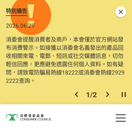
特別通告
關閉
2026.06.29
消委會提醒消費者及商戶，本會僅於官方網站發
布消費警示。如接獲以消委會名義發出的產品回
收相關來電、電郵、短訊或社交媒體訊息，切勿
輕信回應，更應避免透露任何個人資料。如有疑
問，請致電防騙易熱線18222或消委會熱線2929
2222查詢。
1
/
2
上一個
下一個
開
Skip to main content
目
消費者委員會