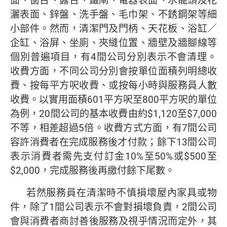
面、窗台、露台、鐵閘、電器表面、水龍頭及花
灑表面、鋅盤、洗手盤、毛巾架、不銹鋼架等細
小部件。然而，清潔門及門柄、天花板、浴缸／
企缸、浴屏、坐廁、夾縫位置、牆壁及牆腳線等
個別普遍項目，有4間公司分別表示不會清理。
收費方面，不同公司分別會按單位面積列明總收
費、按每平方呎收費、或按每小時與服務員人數
收費。以實用面積601平方呎至800平方呎的單位
為例，20間公司的基本收費由約$1,120至$7,000
不等，相差超過5倍。收費方式方面，有7間公司
容許消費者在完成服務後才付款；餘下13間公司
表示消費者需先支付訂金10%至50%或$500至
$2,000，完成服務後再繳付餘下尾數。
若然服務員在清潔時不慎損壞屋內家具或物
件，除了1間公司表示不會對損壞負責，2間公司
會與消費者商討善後服務及視乎情況而定外，其