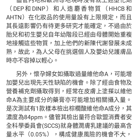
儘管內地和歐洲等地現時沒有就上述塑化劑
（DEP和DINP）和人造麝香物質（HHCB和
AHTN）在化妝品的使用量設有上限規定，而且
其長遠影響仍有待更多研究才能確定，不過由於
胎兒和初生嬰兒自年幼階段已經由母體開始重複
地接觸這些物質，加上他們的新陳代謝發展未成
熟，故此，為人父母在挑選個人及嬰幼兒護膚品
時亦不容掉以輕心。
另外，懷孕婦女如攝取過量維他命A，可能增
加嬰兒出現先天性缺陷的機會。除了經由食物及
營養補充劑攝取得到，經常在皮膚上塗搽以維他
命A為主要成分的藥膏亦可能增加相關攝入量。
是次測試有1款樣本檢出棕櫚酸維他命A成分，其
濃度為84ppm。儘管其檢出量符合歐盟消費者安
全科學委員會(SCCS)就身體潤膚乳建議的最高含
量水平（0.05%），構成健康風險的機會不大，