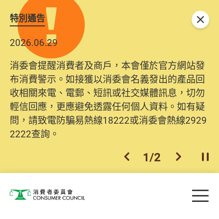
特別通告
關閉
2026.06.29
消委會提醒消費者及商戶，本會僅於官方網站發
布消費警示。如接獲以消委會名義發出的產品回
收相關來電、電郵、短訊或社交媒體訊息，切勿
輕信回應，更應避免透露任何個人資料。如有疑
問，請致電防騙易熱線18222或消委會熱線2929
2222查詢。
1
/
2
上一個
下一個
開
Skip to main content
目
消費者委員會