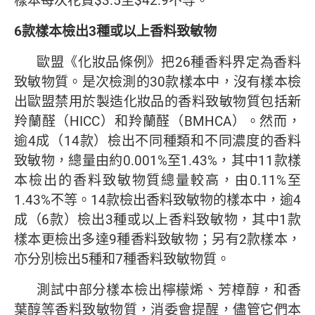
樣本每次花費$3.5至$42.9不等。
6
款樣本檢出
3
種或以上香料致敏物
歐盟《化妝品條例》把26種香料界定為香料
致敏物質。是次檢測的30款樣本中，沒有樣本檢
出歐盟禁用於製造化妝品的香料致敏物質包括新
羚蘭醛（HICC）和羚蘭醛（BMHCA）。然而，
逾4成（14款）檢出不同種類和不同濃度的香料
致敏物，總量由約0.001%至1.43%，其中11款樣
本檢出的香料致敏物質總量較高，由0.11%至
1.43%不等。14款檢出香料致敏物的樣本中，逾4
成（6款）檢出3種或以上香料致敏物，其中1款
樣本更檢出多達9種香料致敏物；另有2款樣本，
亦分別檢出5種和7種香料致敏物質。
測試中部分樣本檢出檸檬烯、芳樟醇，和香
葉醇等香料致敏物質，消委會提醒，儘管它們本