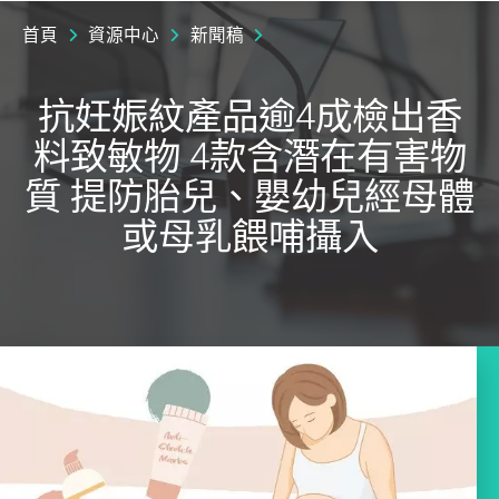
首頁
資源中心
新聞稿
抗妊娠紋產品逾4成檢出香
料致敏物 4款含潛在有害物
質 提防胎兒、嬰幼兒經母體
或母乳餵哺攝入