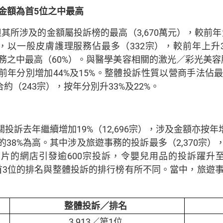
金額為首
5
位之中最高
其所涉及的金額屬投訴榜的最高（3,670萬元），較前年
中，以一般皮膚護理服務佔最多（332宗），較前年上升3
務之中最高（60%）。與醫學美容相關的激光／彩光美容
較前年分別增加44%及15%。整體投訴性質以營商手法佔最
約（243宗），按年分別升33%及22%。
訴去年繼續增加19%（12,696宗），涉及金額亦按年增
38%為高。其中涉及旅遊事務的投訴最多（2,370宗），
片的網店引發逾600宗投訴，令嬰兒用品的投訴躍升至
訴首3位的排名與整體投訴的排行榜有所不同。當中，旅遊
整體投訴／排名
3,913／第1位