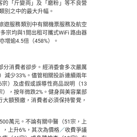
旅客的「斤變両」及「磨粉」等不良營
訴類別之中的最大升幅。
旅遊服務類別中有關機票服務及航空
宗均與1間出租可攜式WiFi 路由器
逾4.5倍（458%）。
部分消費者卻步。經消委會多次嚴厲
宗）減少33%。儘管相關投訴連續兩年
6宗）及虛假或誤導性商品說明（13
1宗），按年微跌2%。健身與美容業部
行大額預繳，消費者必須保持警覺，
,500萬元。不論有關中醫（51宗，上
宗），上升6%，其次為價格
／
收費爭議