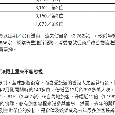
3,162／第2位
3,160／第3位
1,073／第9位
仍以延期
／
沒有送貨／遺失佔最多（3,762宗），較前
2,866宗。網購倚重送貨服務，消委會敦促商戶改善物流
費爭拗。
手法捲土重來不容忽視
限制，全球旅遊復常，而喜愛旅遊的香港人更蓄勢待發，
2月剛開關時的140多萬，倍增至12月的393多萬人次
， 81%
（
2,467宗）來自內地旅客，升幅近12倍（1,
色的食肆，亦有旅客專程來港參與盛事。然而，去年的颱
別主辦單位的安排，是食肆及娛樂成為去年最多旅客投訴（