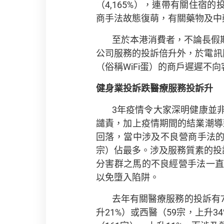
（4,165%），連帶有關住宿
商手法故態復萌，有關藥物及中藥
至於本港消費者，不論長假
公司服務的投訴倍升外，於電訊服務
（俗稱WiFi蛋）的商戶遲遲不向
健身業投訴跌醫療服務投訴升
3年疫情令大家深明健康並
譴責，加上疫情期間的結業潮導
回落，當中涉及不良營商手法的投
宗）佔最多。涉及服務質素的投
分害群之馬的不良經營手法一
以免墮入陷阱。
去年有關醫療服務的投訴有71
升21%）或西醫（59宗，上升