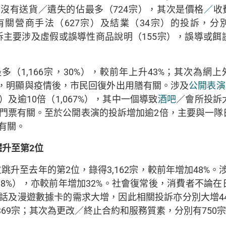
／沒有送貨／遺失的佔最多（724宗），其次是價格
／
收
關營商手法（627宗）及結業（34宗）的投訴，分別大
投訴主要涉及虛假或誤導性商品說明（155宗），誤導或
（1,166宗，30%），較前年上升43%；其次為網上
調，明顯與疫情後，市民回復外出用膳有關。涉及
公開表演
）及逾10倍（1,067%），其中一個導致
酒吧
／會所投訴
門票有關。至於公開表演的投訴增加逾2倍，主要與一隊
有關。
躍升至第
2
位
升至去年的第2位，錄得3,162宗，較前年增加48%。涉
38%），亦較前年增加32%。社會復常後，消費者不論
及漫遊數據卡的需求大增，因此相關投訴亦分別大增443%
369宗；其次為更改／終止合約和服務質素，分別有750