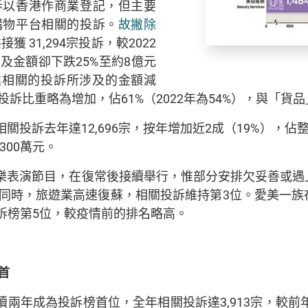
訴以香港作商業登記，但主要
購物平台相關的投訴。
故撇除
共接獲 31,294宗投訴，較2022
所涉及金額卻下跌25%至約8億元
要與物業相關的投訴所涉及的金額減
訴比重略為增加，佔61%（2022年為54%），與「貨
投訴去年達12,696宗，按年增加近2成（19%），佔整
300萬元。
樂表演節目，在復常後接續舉行，惟部分安排欠妥善或遇
同時，旅遊業高速復蘇，相關投訴維持第3位。愛美一族
訴榜第5位，較疫情前的排名略高。
首
兩年成為投訴榜首位，全年相關投訴達3,913宗，較前年（