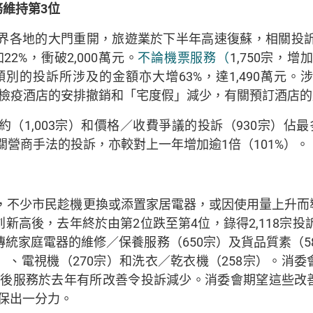
務維持第
3
位
各地的大門重開，旅遊業於下半年高速復蘇，相關投訴亦增
2%，衝破2,000萬元。
不論機票服務（
1,750宗，
別的投訴所涉及的金額亦大增63%，達1,490萬元
，因檢疫酒店的安排撤銷和「宅度假」減少，有關預訂酒店的整
（1,003宗）和價格／收費爭議的投訴（930宗）佔最
關營商手法的投訴，亦較對上一年增加逾1倍（101%）。
，不少市民趁機更換或添置家居電器，或因使用量上升而
高後，去年終於由第2位跌至第4位，錄得2,118宗投訴，
傳統家庭電器的維修／保養服務（650宗）及貨品質素（5
）、電視機（270宗）和洗衣／乾衣機（258宗）。消
售後服務於去年有所改善令投訴減少。消委會期望這些改
保出一分力。