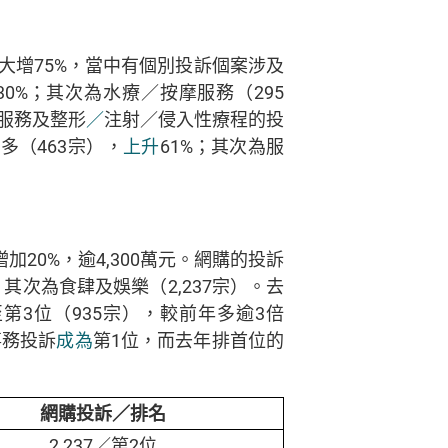
大增75%，當中有個別投訴個案涉及
0%；其次為水療／按摩服務（295
服務及整形
／
注射／侵入性療程的投
多（463宗），
上升
61%；其次為服
加20%，逾4,300萬元。網購的投訴
其次為食肆及娛樂（2,237宗）。去
第3位（935宗），較前年多逾3倍
事務投訴
成為
第1位，而去年排首位的
網購投訴／排名
2,237／第2位