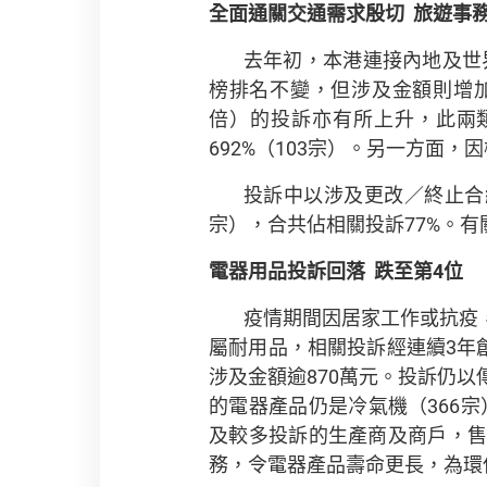
全面通關交通需求殷切
旅遊事
去年初，本港連接內地及世界
榜排名不變，但涉及金額則增加2
倍）的投訴亦有所上升，此兩類
692%（103宗）。另一方面
投訴中以涉及更改／終止合約
宗），合共佔相關投訴77%。有
電器用品投訴回落
跌至第
4
位
疫情期間因居家工作或抗疫
屬耐用品，相關投訴經連續3年創新
涉及金額逾870萬元。投訴仍以
的電器產品仍是冷氣機（366宗
及較多投訴的生產商及商戶，
務，令電器產品壽命更長，為環