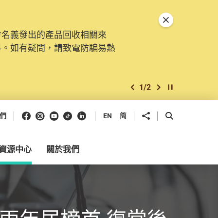
關閉特別通告
會名義發出的產品回收相關來
料。如有疑問，請致電防騙易熱
1
/
2
上一個
下一個
開始/暫停幻燈
Facebook
Instagram
Youtube
抖音
領英
分享到
開啟搜尋框
們
EN
简
資源中心
關於我們