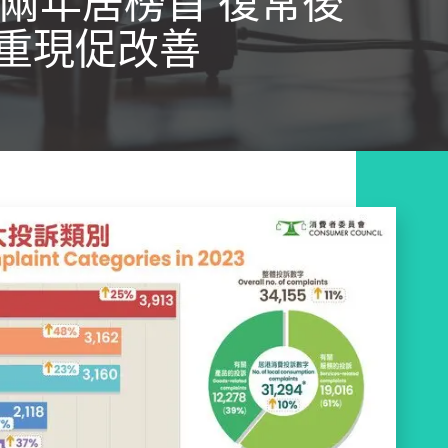
兩年居榜首 復常後
重現促改善