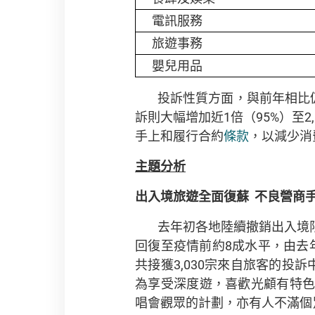
電訊服務
旅遊事務
嬰兒用品
投訴性質方面，與前年相比
訴則大幅增加近1倍（95%）至
手上和履行合約
條款
，以減少消
主題分析
出入境旅遊全面復蘇
不良營商
去年初各地陸續撤銷出入境
回復至疫情前約8成水平，由去年
共接獲3,030宗來自旅客的投訴中
為享受深度遊，喜歡光顧有特
唱會觀眾的計劃，亦有人不滿個