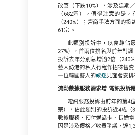
改善（下跌10%），涉及延期
（682宗）。值得注意的是，有
（240%）；營商手法方面的
61宗 。
此類別投訴中，以食肆佔最多
27%），首兩位排名與前年對
投訴去年分別急增逾2倍（240%
藝人訪港的私人行程作招徠售賣
一位韓國藝人的
歌迷
見面會安排
流動數據服務需求增
電訊投訴
電訊服務投訴由前年的第4位跳
宗），佔此類別的投訴近4成（
數據服務、預付通話卡、長途電話
因是涉及價格／收費爭議，達1,