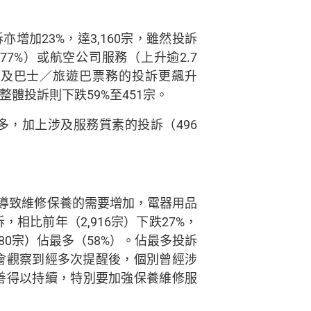
加23%，達3,160宗，雖然投訴
增加77%）或航空公司服務（上升逾2.7
。涉及巴士／旅遊巴票務的投訴更飆升
體投訴則下跌59%至451宗。
多，加上涉及服務質素的投訴（496
導致維修保養的需要增加，電器用品
相比前年（2,916宗）下跌27%，
80宗）佔最多（58%）。佔最多投訴
委會觀察到經多次提醒後，個別曾經涉
善得以持續，特別要加強保養維修服