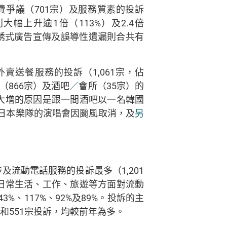
費爭議（701宗）及服務質素的投訴
幅上升逾1倍（113%）及2.4倍
餌誘式廣告宣傳及誤導性遺漏則合共有
外賣送餐服務的投訴（1,061宗，佔
（866宗）及酒吧
／
會所（35宗）的
大增的原因是跟一間酒吧以一名韓國
日本樂隊的演唱會因颱風取消，及
另
及流動電話服務的投訴最多（1,201
在日常生活、工作、旅遊等方面對流動
、117%、92%及89%。投訴的主
宗和551宗投訴，均較前年為多。