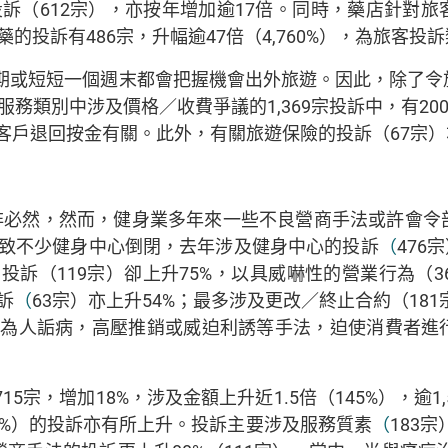
的投訴（612宗），亦按年增加逾17倍。同時，藥店針對
的投訴有486宗，升幅逾47倍（4,760%），為旅客投
期或短短一個週末都會把握機會出外旅遊。因此，除了令
類別中涉及價格／收費爭議的1,369宗投訴中，有200多
客戶退回按金有關。此外，有關旅遊保險的投訴（67宗）亦增
非必然，然而，健身業多年來一些不良營商手法或許會令
致不少健身中心倒閉，去年涉及健身中心的投訴
（
476
訴（119宗）卻上升75%，以具威嚇性的營業行為（3
訴
（
63宗）亦上升54%；最多涉及更改／終止合約（18
直為人詬病，高壓推銷或威迫利誘等手法，迫使消費者進
5宗，增加18%，涉及金額上升近1.5倍（145%），逾1
34%）的投訴亦有所上升。投訴主要涉及服務質素
（
183