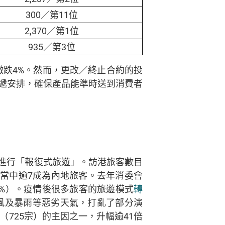
300／第11位
2,370／第1位
935／第3位
年微跌4%。然而，更改／終止合約的投
送遞安排，確保產品能準時送到消費者
進行「報復式旅遊」。訪港旅客數目
，當中逾7成為內地旅客。去年消委會
198%）。疫情後很多旅客的旅遊模式
轉
風及暴雨等惡劣天氣，打亂了部分演
725宗）的主因之一，升幅逾41倍