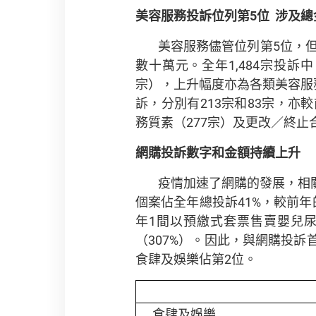
美容服務投訴位列第
5
位
涉及總
美容服務儘管位列第5位，但
數十萬元。全年1,484宗投訴
宗），上升幅度亦為各類美容服
訴，分別有213宗和83宗，亦
務質素（277宗）及更改／終止合
網購投訴數字和金額持續上升
疫情加速了網購的發展，相關投
個案佔全年總投訴41%，較前年的
年1間以預繳式套票售賣嬰兒尿
（307%）。因此，與網購投
食肆及娛樂佔第2位。
食肆及娛樂