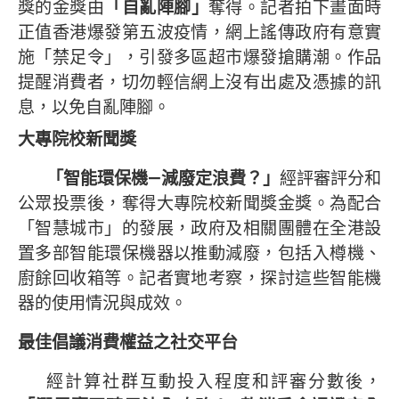
獎的金獎由
「自亂陣腳」
奪得。記者拍下畫面時
正值香港爆發第五波疫情，網上謠傳政府有意實
施「禁足令」，引發多區超市爆發搶購潮。作品
提醒消費者，切勿輕信網上沒有出處及憑據的訊
息，以免自亂陣腳。
大專院校新聞獎
「智能環保機
—
減廢定浪費？」
經評審評分和
公眾投票後，奪得大專院校新聞獎金獎。為配合
「智慧城市」的發展，政府及相關團體在全港設
置多部智能環保機器以推動減廢，包括入樽機、
廚餘回收箱等。記者實地考察，探討這些智能機
器的使用情況與成效。
最佳倡議消費權益之社交平台
經計算社群互動投入程度和評審分數後，