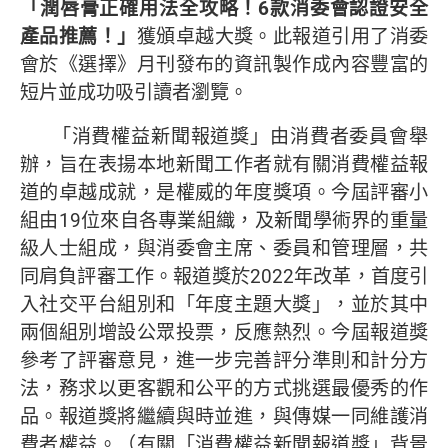
「潤唇膏正確用法全攻略！
6
款消委會認證安全
產品推薦！」
獲頒卓越大獎。此報道引用了消委
會於《選擇》月刊發布的資訊製作成內容豐富的
短片並成功吸引讀者瀏覽。
「消費權益新聞報道獎」由消費者委員會舉
辦，旨在表揚本地新聞工作者就有關消費權益報
道的卓越成就，是權威的年度獎項。今屆評審小
組由19位來自各專業組織，及新聞學術界的重量
級人士組成，與消委會主席、委員和管理層，共
同肩負評審工作。報道獎於2022年改革，首度引
入社交平台組別和「年度主題大獎」，並於其中
兩個組別增設公眾投票，反應熱烈。今屆報道獎
參考了評審意見，進一步完善評分準則和計分方
法，務求以更客觀和公平的方式挑選最優秀的作
品。報道獎將繼續與時並進，與傳媒一同維護消
費者權益。（有關「消費權益新聞報道獎」背景