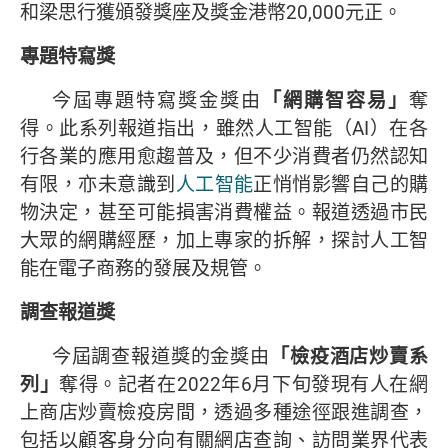
和梁思行獲頒發獎座及獎金港幣20,000元正。
專題特寫獎
今屆專題特寫獎金獎由
「網購智容易」
奪
得。此系列報道指出，雖然人工智能（AI）在各
行各業的應用愈趨普及，但不少消費者仍然認知
有限，亦未意識到
人工智能
正悄悄影響自己的購
物決定，甚至可能損害消費權益。報道透過市民
大眾的網購經歷，加上專家的拆解，探討人工智
能在電子商務的發展及規管。
調查報道獎
今屆調查報道獎的金獎由
「檢疫酒店炒賣系
列」
奪得。記者在2022年6月下旬發現有人在網
上商店炒賣檢疫房間，透過多種途徑跟進調查，
包括以顧客身分向有關網店查詢、訪問業界代表