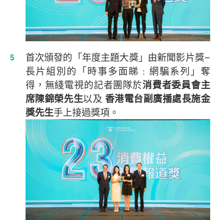
首次頒發的「年度主題大獎」由新聞影片獎–
長片組別的「時事多面睇﹕網騙系列」奪
得，無綫電視的記者團隊於
消費者委員會主
席陳錦榮先生
以及
香港電台副廣播處長施金
獎先生
手上接過獎項。