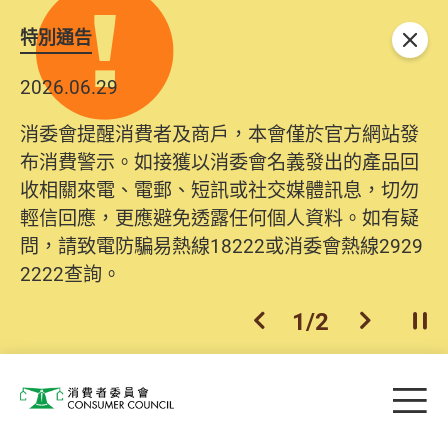
特別通告
關閉
2026.06.29
消委會提醒消費者及商戶，本會僅於官方網站發
布消費警示。如接獲以消委會名義發出的產品回
收相關來電、電郵、短訊或社交媒體訊息，切勿
輕信回應，更應避免透露任何個人資料。如有疑
問，請致電防騙易熱線18222或消委會熱線2929
2222查詢。
1
/
2
上一個
下一個
開
Skip to main content
目
消費者委員會