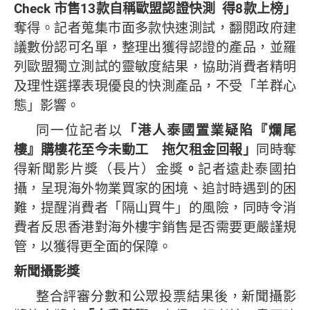
Check
市售
13
款自稱歐盟認證快測
得
8
款上榜」
奪得。記者蒐集市面多款快速測試，翻閱政府建
議數份認可名單，整理出獲得認證的產品，並羅
列歐盟獨立測試的靈敏度結果，協助消費者精明
及理性選擇表現優良的快測產品，不受「羊群心
態」影響。
同一位記者以
「港人泰國置業疑陷『爛尾
樓』購樓花至今未動工 拖欠租金回報」
同時奪
得新聞影片獎（長片）金獎
。
記者遠赴泰國拍
攝，呈現海外物業買家的困境、追討時遇到的困
難，提醒消費者「隔山買牛」的風險，同時令消
費者反思香港對海外樓宇銷售是否需要更嚴謹規
管，以獲得更全面的保障。
新聞攝影獎
整合評審分數和公眾投票結果後，新聞攝影