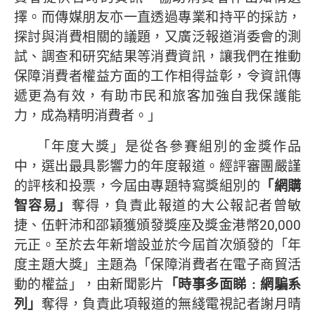
擇。而傳媒朋友亦一直透過專業和持平的採訪，
探討與消費相關的議題，又廣泛報道消委會的測
試、調查和研究結果等消費資訊，讓我們在推動
保障消費者權益方面的工作相得益彰，令資訊傳
遞更為有效，有助市民和旅客加強自我保護能
力，成為精明消費者。」
「年度大獎」是從各參賽組別的金獎作品
中，選出最具影響力的年度報道。經評審團嚴謹
的評核和投票，今屆由專題特寫獎組別的
「
網購
智容易
」
奪得，負責此報道的大公報記者曾敏
捷、伍軒沛和邵穎獲頒發獎座及獎金港幣20,000
元正。至於去年新增設並於今屆首次頒發的「年
度主題大獎」主題為「保障消費者在電子商貿活
動的權益」，由新聞影片
「時事多面睇﹕網騙系
列」
奪得，負責此項報道的無綫電視記者謝月晴