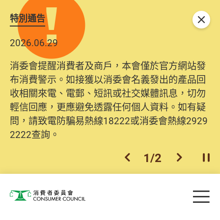
特別通告
關閉
2026.06.29
消委會提醒消費者及商戶，本會僅於官方網站發
布消費警示。如接獲以消委會名義發出的產品回
收相關來電、電郵、短訊或社交媒體訊息，切勿
輕信回應，更應避免透露任何個人資料。如有疑
問，請致電防騙易熱線18222或消委會熱線2929
2222查詢。
1
/
2
上一個
下一個
開
Skip to main content
目
消費者委員會