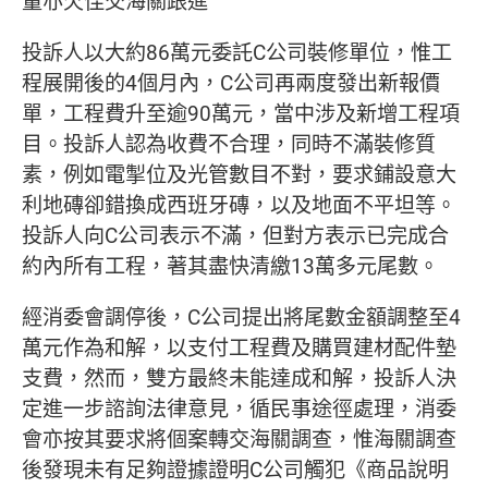
量亦欠佳交海關跟進
投訴人以大約86萬元委託C公司裝修單位，惟工
程展開後的4個月內，C公司再兩度發出新報價
單，工程費升至逾90萬元，當中涉及新增工程項
目。投訴人認為收費不合理，同時不滿裝修質
素，例如電掣位及光管數目不對，要求鋪設意大
利地磚卻錯換成西班牙磚，以及地面不平坦等。
投訴人向C公司表示不滿，但對方表示已完成合
約內所有工程，著其盡快清繳13萬多元尾數。
經消委會調停後，C公司提出將尾數金額調整至4
萬元作為和解，以支付工程費及購買建材配件墊
支費，然而，雙方最終未能達成和解，投訴人決
定進一步諮詢法律意見，循民事途徑處理，消委
會亦按其要求將個案轉交海關調查，惟海關調查
後發現未有足夠證據證明C公司觸犯《商品說明