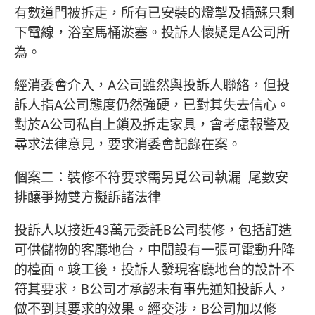
有數道門被拆走，所有已安裝的燈掣及插蘇只剩
下電線，浴室馬桶淤塞。投訴人懷疑是A公司所
為。
經消委會介入，A公司雖然與投訴人聯絡，但投
訴人指A公司態度仍然強硬，已對其失去信心。
對於A公司私自上鎖及拆走家具，會考慮報警及
尋求法律意見，要求消委會記錄在案。
個案二：裝修不符要求需另覓公司執漏 尾數安
排釀爭拗雙方擬訴諸法律
投訴人以接近43萬元委託B公司裝修，包括訂造
可供儲物的客廳地台，中間設有一張可電動升降
的檯面。竣工後，投訴人發現客廳地台的設計不
符其要求，B公司才承認未有事先通知投訴人，
做不到其要求的效果。經交涉，B公司加以修