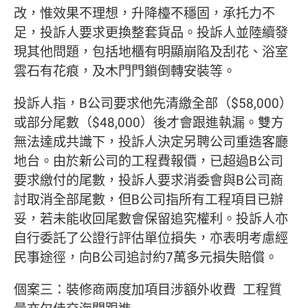
改，惟效果不理想，升降檯不穩固，承托力不
足，投訴人要求更換整套貨品。投訴人並陸續發
現其他問題，包括地櫃有明顯崩陷及刮花、浴室
雲石有花痕，及木門門鎖倒轉安裝等。
投訴人指，B公司要求他先清繳全部（$58,000）
或部分尾數（$48,000）後才會跟進執漏。雙方
無法達成共識下，投訴人決定另聘公司重造客廳
地台。由於新公司的工程費報價，已超過B公司
要求繳付的尾數，投訴人要求消委會與B公司商
討取消全部尾數，但B公司指所有工程項目已辦
妥，若未能收回尾數會保留追究權利。投訴人亦
自行委託了公證行評估單位損失，亦表明考慮經
民事途徑，向B公司追討約7萬多元損失賠償。
個案三：裝修商兩度加項目涉額外收費 工程質