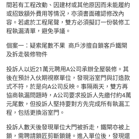
間若有工程改動、因建材或其他原因而未能履約
或招致額外費用等情況，亦須書面確認修改內
容。若處於工程尾聲，雙方必須擬訂一份裝修工
程執漏清單，避免爭議。
個案一：疑索尾數不果 商戶涉擅自鎖客戶鐵閘
及拆走裝修物件
投訴人以近21萬元聘用A公司承辦全屋裝修。其
後在預計入伙期視察單位，發現浴室門與訂造款
式不符，於是向A公司反映。事隔兩天，雙方再
協商執漏問題時，A公司要求投訴人先繳付約4萬
元尾數，但投訴人堅持要對方先完成所有執漏工
程，包括更換浴室門。
投訴人數天後發現單位大門被拆走，鐵閘亦被上
鎖，需聘請鎖匠剪斷鎖鏈。進入單位後，發現還