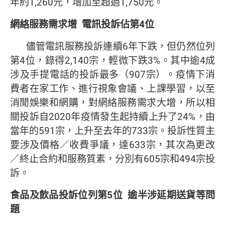
年約1,260元，增加至超過1,750元。
網絡服務需求增
電訊投訴佔第
4
位
儘管電訊服務投訴連續6年下跌，但仍然位列
第4位，錄得2,140宗，輕微下跌3%。其中逾4成
涉及手提電話的投訴最多（907宗）。疫情下消
費者在家工作、進行視象會議、上課學習，以至
消閒娛樂和網購，對網絡服務需求大增，所以相
關投訴自2020年疫情發生起持續上升了24%，由
當年的591宗，上升至去年的733宗。投訴性質主
要涉及價格／收費爭議，達633宗，其次為更改
／終止合約和服務質素，分別有605宗和494宗投
訴。
食品及飲品投訴位列第
5
位
逾半涉延期送貨等問
題