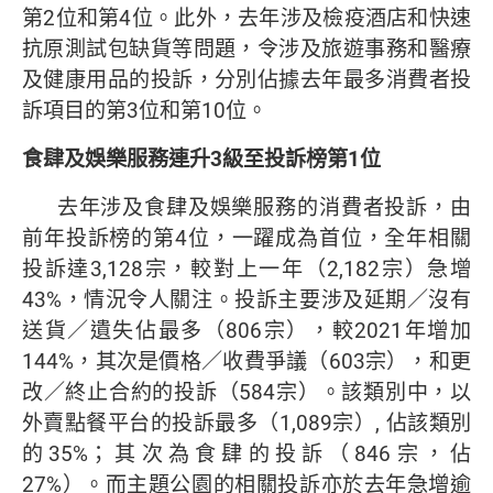
第2位和第4位。此外，去年涉及檢疫酒店和快速
抗原測試包缺貨等問題，令涉及旅遊事務和醫療
及健康用品的投訴，分別佔據去年最多消費者投
訴項目的第3位和第10位。
食肆及娛樂服務連升
3
級至投訴榜第
1
位
去年涉及食肆及娛樂服務的消費者投訴，由
前年投訴榜的第4位，一躍成為首位，全年相關
投訴達3,128宗，較對上一年（2,182宗）急增
43%，情況令人關注。投訴主要涉及延期／沒有
送貨／遺失佔最多（806宗），較2021年增加
144%，其次是價格／收費爭議（603宗），和更
改／終止合約的投訴（584宗）。該類別中，以
外賣點餐平台的投訴最多（1,089宗）, 佔該類別
的35%；其次為食肆的投訴（846宗，佔
27%）。而主題公園的相關投訴亦於去年急增逾