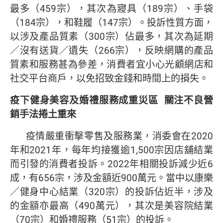
最多（459宗），其次為寢具（189宗）、手袋
（184宗），和鞋履（147宗）。投訴性質方面，
以涉及產品質素（300宗）佔最多，其次為延期
／沒有送貨／遺失（266宗），反映網購的產品
質素和服務甚為參差，消費者宜小心光顧網店和
社交平台商戶，以免招致金錢和時間上的損失。
疫下健身美容及婚禮服務成重災區
關注不良營
銷手法捲土重來
疫情嚴重衝擊零售及服務業，消委會在2020
年和2021年，每年均接獲逾1,500宗因店舖結業
而引發的消費者投訴。2022年相關投訴減少近6
成，有656宗，涉及金額近900萬元。當中以康樂
／健身中心結業（320宗）的投訴佔近半，涉及
的金額亦最高（490萬元），其次是美容院結業
（70宗）和婚禮服務（51宗）的投訴。