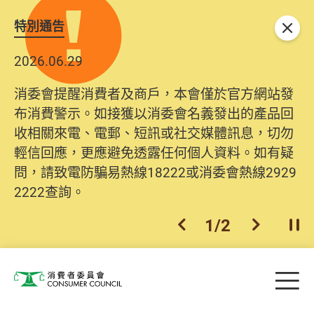
特別通告
關閉
2026.06.29
消委會提醒消費者及商戶，本會僅於官方網站發
布消費警示。如接獲以消委會名義發出的產品回
收相關來電、電郵、短訊或社交媒體訊息，切勿
輕信回應，更應避免透露任何個人資料。如有疑
問，請致電防騙易熱線18222或消委會熱線2929
2222查詢。
1
/
2
上一個
下一個
開
Skip to main content
目
消費者委員會