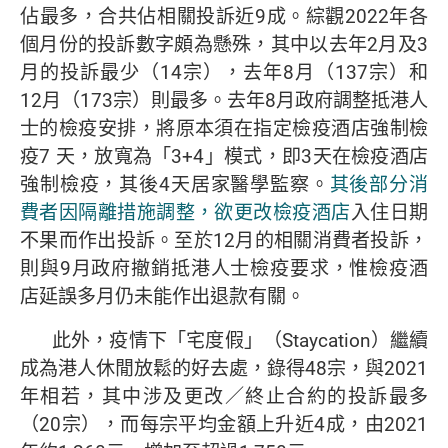
佔最多，合共佔相關投訴近9成。綜觀2022年各
個月份的投訴數字頗為懸殊，其中以去年2月及3
月的投訴最少（14宗），去年8月（137宗）和
12月（173宗）則最多。去年8月政府調整抵港人
士的檢疫安排，將原本須在指定檢疫酒店強制檢
疫7 天，放寬為「3+4」模式，即3天在檢疫酒店
強制檢疫，其後4天居家醫學監察。
其後部分消
費者因隔離措施調整，欲更改
檢疫酒店
入住日期
不果而作出投訴。至於12月的相關消費者投訴，
則與9月政府撤銷抵港人士檢疫要求，惟檢疫酒
店延誤多月仍未能作出退款有關。
此外，疫情下「宅度假」（Staycation）繼續
成為港人休閒放鬆的好去處，錄得48宗，與2021
年相若，其中涉及更改／終止合約的投訴最多
（20宗），而每宗平均金額上升近4成，由2021