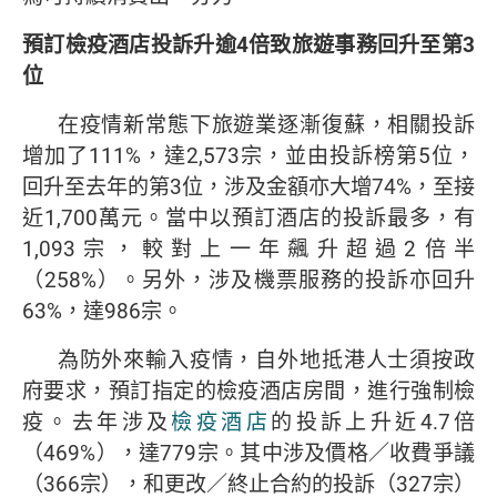
預訂檢疫酒店投訴升逾
4
倍致旅遊事務回升至第
3
位
在疫情新常態下旅遊業逐漸復蘇，相關投訴
增加了111%，達2,573宗，並由投訴榜第5位，
回升至去年的第3位，涉及金額亦大增74%，至接
近1,700萬元。當中以預訂酒店的投訴最多，有
1,093宗，較對上一年飆升超過2倍半
（258%）。另外，涉及機票服務的投訴亦回升
63%，達986宗。
為防外來輸入疫情，自外地抵港人士須按政
府要求，預訂指定的檢疫酒店房間，進行強制檢
疫。去年涉及
檢疫酒店
的投訴上升近4.7倍
（469%），達779宗。其中涉及價格／收費爭議
（366宗），和更改／終止合約的投訴（327宗）