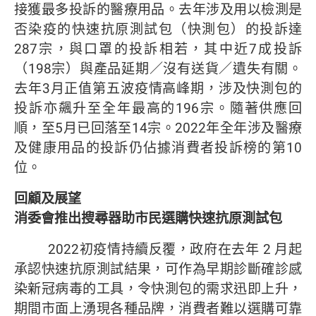
接獲最多投訴的醫療用品。去年涉及用以檢測是
否染疫的快速抗原測試包（快測包）的投訴達
287宗，與口罩的投訴相若，其中近7成投訴
（198宗）與產品延期／沒有送貨／遺失有關。
去年3月正值第五波疫情高峰期，涉及快測包的
投訴亦飆升至全年最高的196宗。隨著供應回
順，至5月已回落至14宗。2022年全年涉及醫療
及健康用品的投訴仍佔據消費者投訴榜的第10
位。
回顧及展望
消委會推出搜尋器助市民選購快速抗原測試包
2022初疫情持續反覆，政府在去年 2 月起
承認快速抗原測試結果，可作為早期診斷確診感
染新冠病毒的工具，令快測包的需求迅即上升，
期間市面上湧現各種品牌，消費者難以選購可靠