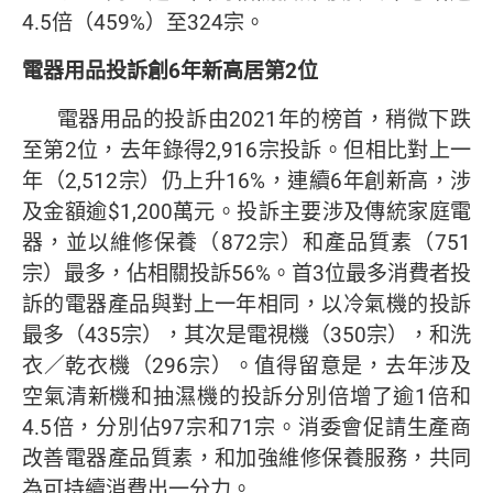
4.5倍（459%）至324宗。
電器用品投訴創
6
年新高居第
2
位
電器用品的投訴由2021年的榜首，稍微下跌
至第2位，去年錄得2,916宗投訴。但相比對上一
年（2,512宗）仍上升16%，連續6年創新高，涉
及金額逾$1,200萬元。投訴主要涉及傳統家庭電
器，並以維修保養（872宗）和產品質素（751
宗）最多，佔相關投訴56%。首3位最多消費者投
訴的電器產品與對上一年相同，以冷氣機的投訴
最多（435宗），其次是電視機（350宗），和洗
衣／乾衣機（296宗）。值得留意是，去年涉及
空氣清新機和抽濕機的投訴分別倍增了逾1倍和
4.5倍，分別佔97宗和71宗。消委會促請生產商
改善電器產品質素，和加強維修保養服務，共同
為可持續消費出一分力。