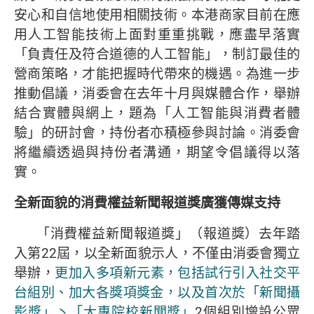
安心和自信地使用相關技術。本港商家目前在應
用人工智能技術上面對重重挑戰，應盡早落實
「負責任及符合道德的人工智能」，制訂最佳的
營商策略，才能把握時代帶來的機遇。為進一步
推動倡議，消委會在去年十月與媒體合作，舉辦
結合實體與網上，題為「人工智能與消費者體
驗」的研討會，持份者亦積極參與討論。消委會
將繼續透過與持份者溝通，期望令倡議得以落
實。
全新面貌的消費權益新聞報道獎廣獲傳媒支持
「消費權益新聞報道獎」（報道獎）去年踏
入第22屆，以全新面貌示人，不僅由消委會獨立
舉辦，
更加入多項新元素，包括試行引入社交平
台組別、加大各獎項獎金，以及首次於「新聞攝
影獎」丶「大專院校新聞獎」
2個組別增設公眾