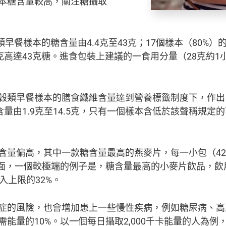
本糖含量較高，關注糖攝取
類早餐樣本的糖含量由4.4克至43克；17個樣本（80%
克高達43克糖。進食包裝上建議的一食用分量（28克約1
穀類早餐樣本的膳食纖維含量達到營養標籤制度下，作出
量由1.9克至14.5克，只有一個樣本含低於該聲稱規定的
含量偏高，其中一款糖含量最高的燕麥片，每一小包（42克
方面，一個較極端的例子是，糖含量最高的小麥片飲品，飲
入上限的32%。
症的風險，也會增加患上一些慢性疾病，例如糖尿病、高
能量的10%。以一個每日攝取2,000千卡能量的人為例，