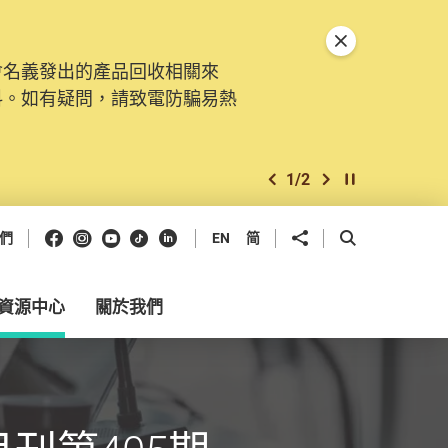
關閉特別通告
會名義發出的產品回收相關來
料。如有疑問，請致電防騙易熱
1
/
2
上一個
下一個
開始/暫停幻燈
Facebook
Instagram
Youtube
抖音
領英
分享到
開啟搜尋框
們
EN
简
資源中心
關於我們