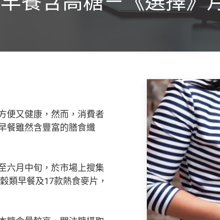
早餐含高糖－《選擇》月
方便又健康，然而，消費者
早餐雖然含豐富的膳食纖
至六月中旬，於市場上搜集
食穀類早餐及17款熱食麥片，