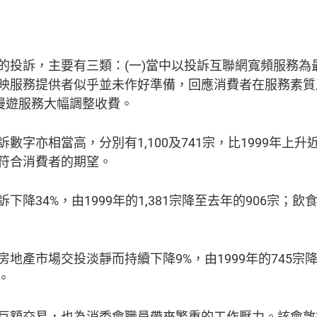
的投訴，主要有三類：(一)當中以投訴互聯網寬頻服務為
映服務提供者似乎並未作好準備，回應消費者在服務素質及
話漫遊服務大幅調整收費。
字亦相當高，分別有1,100及741宗，比1999年上升
符合消費者的期望。
34%，由1999年的1,381宗降至去年的906宗；飲食
地產市場交投淡靜而持續下降9%，由1999年的745宗
。
巨額交易，也為消委會職員帶來繁重的工作壓力。該會敦