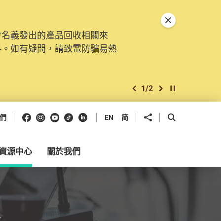
關閉特別通告
會名義發出的產品回收相關來
料。如有疑問，請致電防騙易熱
1
/
2
上一個
下一個
開始/暫停幻燈
Facebook
Instagram
Youtube
抖音
領英
分享到
開啟搜尋框
們
EN
简
資源中心
關於我們