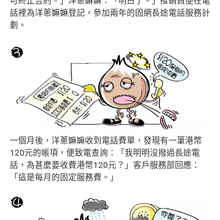
可終止合約。」洋蔥嫲嫲：「明白了。」推銷員便在電
話裡為洋蔥嫲嫲登記，參加兩年的固網長途電話服務計
劃。
一個月後，洋蔥嫲嫲收到電話費單，發現有一筆港幣
120元的帳項，便致電查詢：「我明明沒撥過長途電
話，為甚麼要收費港幣120元？」客戶服務部回應：
「這是每月的固定服務費。」