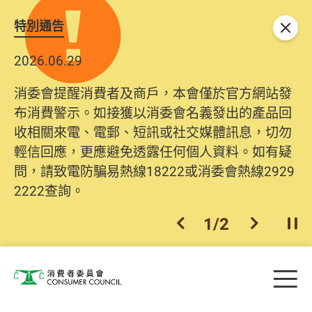
特別通告
關閉
2026.06.29
消委會提醒消費者及商戶，本會僅於官方網站發
布消費警示。如接獲以消委會名義發出的產品回
收相關來電、電郵、短訊或社交媒體訊息，切勿
輕信回應，更應避免透露任何個人資料。如有疑
問，請致電防騙易熱線18222或消委會熱線2929
2222查詢。
1
/
2
上一個
下一個
開
Skip to main content
目
消費者委員會