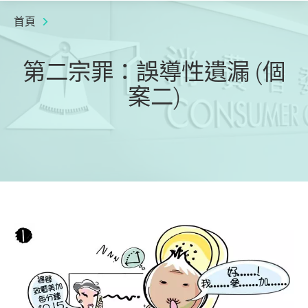
首頁
第二宗罪：誤導性遺漏 (個
案二)