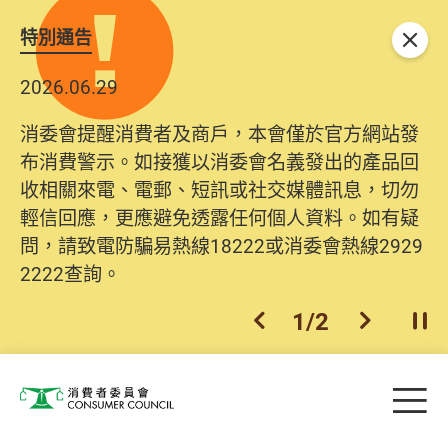
特別通告
關閉
2026.06.29
消委會提醒消費者及商戶，本會僅於官方網站發
布消費警示。如接獲以消委會名義發出的產品回
收相關來電、電郵、短訊或社交媒體訊息，切勿
輕信回應，更應避免透露任何個人資料。如有疑
問，請致電防騙易熱線18222或消委會熱線2929
2222查詢。
1
/
2
上一個
下一個
開
Skip to main content
目
消費者委員會