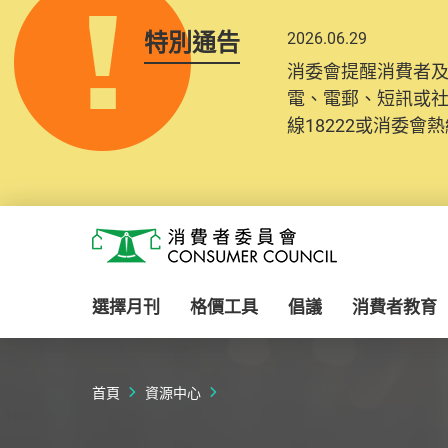
特別通告
2026.06.29
2025.10.31
消委會提醒消費者
為提升使用者體驗及
電、電郵、短訊或
消費者需要提供基
線18222或消委會熱線
紀錄將清晰整合於
Skip to main content
消費者委員會
選擇月刊
格價工具
倡議
消費者教育
首頁
資源中心