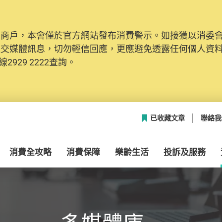
及商戶，本會僅於官方網站發布消費警示。如接獲以消委
網絡安全，本會的投訴處理系統已經進行升級及推出新功能
社交媒體訊息，切勿輕信回應，更應避免透露任何個人資
本聯絡資料（包括姓名、電郵及電話）註冊帳戶，才可提
2929 2222查詢。
帳戶中，方便日後作出跟進。
已收藏文章
聯絡我
消費全攻略
消費保障
樂齡生活
投訴及服務