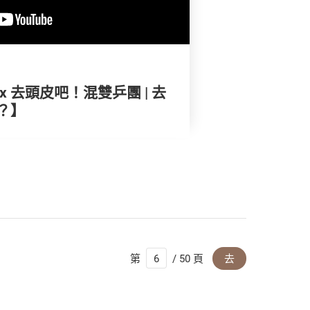
 去頭皮吧！混雙乒團 | 去
？】
第
/ 50 頁
去