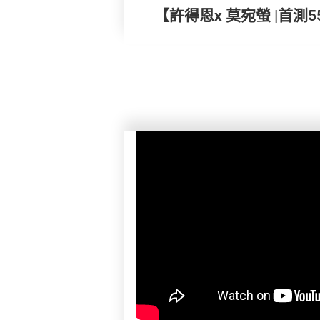
【許得恩x 莫宛螢 |首測