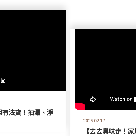
氣小姐有法寶！抽濕、淨
2025.02.17
【去去臭味走！家