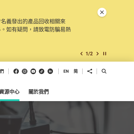
關閉特別通告
會名義發出的產品回收相關來
。由2025年11月10日起，
料。如有疑問，請致電防騙易熱
交投訴、查詢及建議。所有提交
2
/
2
上一個
下一個
開始/暫停幻燈
Facebook
Instagram
Youtube
抖音
領英
分享到
開啟搜尋框
們
EN
简
資源中心
關於我們