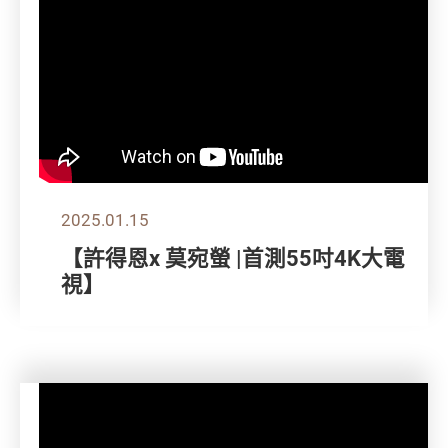
2025.01.15
【許得恩x 莫宛螢 |首測55吋4K大電
視】