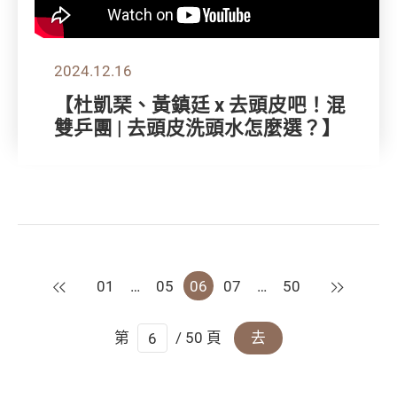
2024.12.16
【杜凱琹、黃鎮廷 x 去頭皮吧！混
雙乒團 | 去頭皮洗頭水怎麼選？】
上一頁
下一頁
01
…
05
06
07
…
50
第
/ 50 頁
去