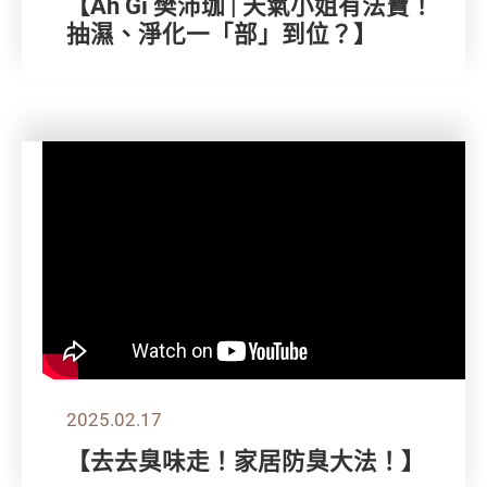
【Ah Gi 樊沛珈 | 天氣小姐有法寶！
抽濕、淨化一「部」到位？】
2025.02.17
【去去臭味走！家居防臭大法！】