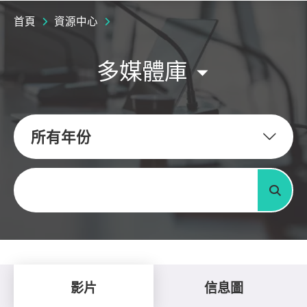
首頁
資源中心
多媒體庫
所有年份
關鍵字
搜尋
影片
信息圖