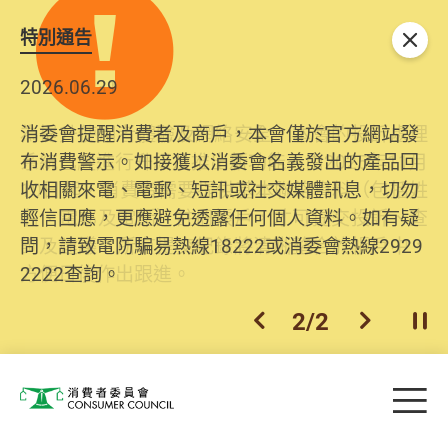
特別通告
關閉
2026.06.29
2025.10.31
消委會提醒消費者及商戶，本會僅於官方網站發
為提升使用者體驗及網絡安全，本會的投訴處理
布消費警示。如接獲以消委會名義發出的產品回
系統已經進行升級及推出新功能。由2025年11月
收相關來電、電郵、短訊或社交媒體訊息，切勿
10日起，消費者需要提供基本聯絡資料（包括姓
輕信回應，更應避免透露任何個人資料。如有疑
名、電郵及電話）註冊帳戶，才可提交投訴、查
問，請致電防騙易熱線18222或消委會熱線2929
詢及建議。所有提交紀錄將清晰整合於帳戶中，
2222查詢。
方便日後作出跟進。
2
/
2
上一個
下一個
開
Skip to main content
目
消費者委員會