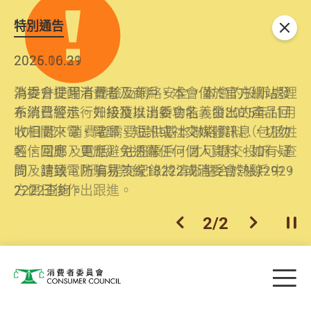
特別通告
關閉
2026.06.29
2025.10.31
消委會提醒消費者及商戶，本會僅於官方網站發
為提升使用者體驗及網絡安全，本會的投訴處理
布消費警示。如接獲以消委會名義發出的產品回
系統已經進行升級及推出新功能。由2025年11月
收相關來電、電郵、短訊或社交媒體訊息，切勿
10日起，消費者需要提供基本聯絡資料（包括姓
輕信回應，更應避免透露任何個人資料。如有疑
名、電郵及電話）註冊帳戶，才可提交投訴、查
問，請致電防騙易熱線18222或消委會熱線2929
詢及建議。所有提交紀錄將清晰整合於帳戶中，
2222查詢。
方便日後作出跟進。
2
/
2
上一個
下一個
開
Skip to main content
目
消費者委員會