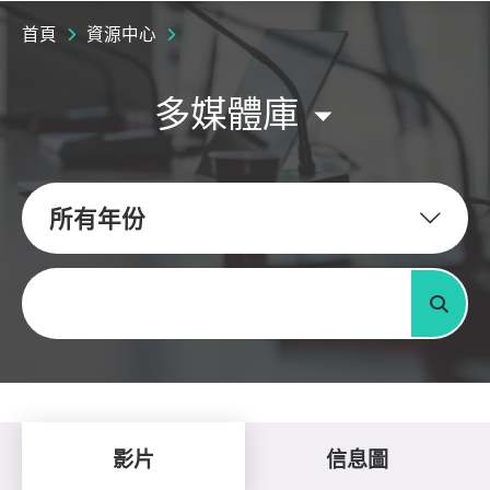
首頁
資源中心
多媒體庫
所有年份
關鍵字
搜尋
影片
信息圖