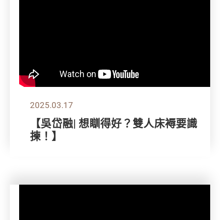
2025.03.17
【吳岱融| 想瞓得好？雙人床褥要識
揀！】