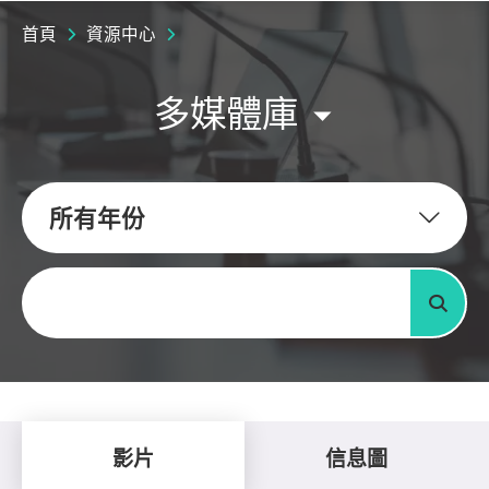
首頁
資源中心
多媒體庫
所有年份
關鍵字
搜尋
影片
信息圖