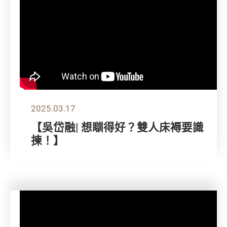
2025.03.17
【吳岱融| 想瞓得好？雙人床褥要識
揀！】