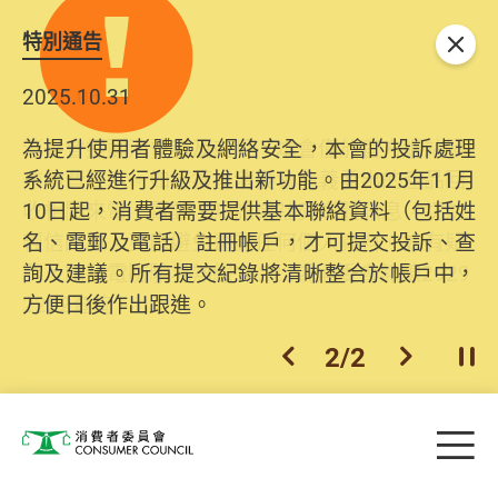
特別通告
關閉
2025.10.31
為提升使用者體驗及網絡安全，本會的投訴處理
系統已經進行升級及推出新功能。由2025年11月
10日起，消費者需要提供基本聯絡資料（包括姓
名、電郵及電話）註冊帳戶，才可提交投訴、查
詢及建議。所有提交紀錄將清晰整合於帳戶中，
方便日後作出跟進。
2
/
2
上一個
下一個
開
Skip to main content
目
消費者委員會