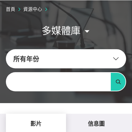
首頁
資源中心
多媒體庫
所有年份
關鍵字
搜尋
影片
信息圖