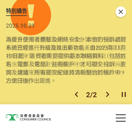
特別通告
關閉
2026.06.29
2025.10.31
消委會提醒消費者及商戶，本會僅於官方網站發
為提升使用者體驗及網絡安全，本會的投訴處理
布消費警示。如接獲以消委會名義發出的產品回
系統已經進行升級及推出新功能。由2025年11月
收相關來電、電郵、短訊或社交媒體訊息，切勿
10日起，消費者需要提供基本聯絡資料（包括姓
輕信回應，更應避免透露任何個人資料。如有疑
名、電郵及電話）註冊帳戶，才可提交投訴、查
問，請致電防騙易熱線18222或消委會熱線2929
詢及建議。所有提交紀錄將清晰整合於帳戶中，
2222查詢。
方便日後作出跟進。
2
/
2
上一個
下一個
開
Skip to main content
目
消費者委員會