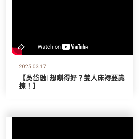
2025.03.17
【吳岱融| 想瞓得好？雙人床褥要識
揀！】