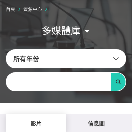
首頁
資源中心
多媒體庫
所有年份
關鍵字
搜尋
影片
信息圖