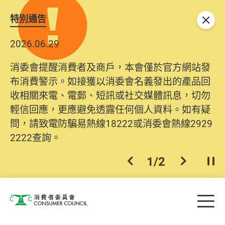
特別通告
關閉
2026.06.29
2025.10.31
消委會提醒消費者及商戶，本會僅於官方網站發
為提升使用者體驗及網絡安全，本會的投訴處理
布消費警示。如接獲以消委會名義發出的產品回
系統已經進行升級及推出新功能。由2025年11月
收相關來電、電郵、短訊或社交媒體訊息，切勿
10日起，消費者需要提供基本聯絡資料（包括姓
輕信回應，更應避免透露任何個人資料。如有疑
名、電郵及電話）註冊帳戶，才可提交投訴、查
問，請致電防騙易熱線18222或消委會熱線2929
詢及建議。所有提交紀錄將清晰整合於帳戶中，
2222查詢。
方便日後作出跟進。
2
/
2
上一個
下一個
開
Skip to main content
目
消費者委員會