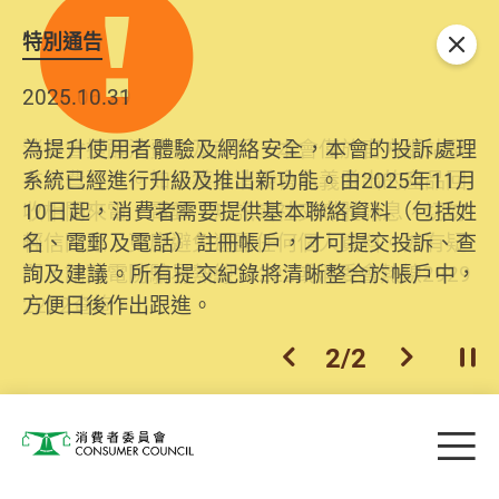
特別通告
關閉
2025.10.31
為提升使用者體驗及網絡安全，本會的投訴處理
系統已經進行升級及推出新功能。由2025年11月
10日起，消費者需要提供基本聯絡資料（包括姓
名、電郵及電話）註冊帳戶，才可提交投訴、查
詢及建議。所有提交紀錄將清晰整合於帳戶中，
方便日後作出跟進。
2
/
2
上一個
下一個
開
Skip to main content
目
消費者委員會