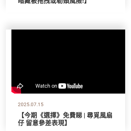
暗藏被拖拽或勒頸風險!】
2025.07.15
【今期《選擇》免費睇 | 尋覓風扇
仔 留意參差表現】