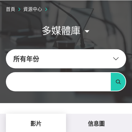
首頁
資源中心
多媒體庫
所有年份
關鍵字
搜尋
影片
信息圖