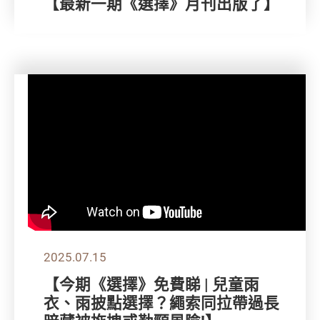
【最新一期《選擇》月刊出版了】
2025.07.15
【今期《選擇》免費睇 | 兒童雨
衣、雨披點選擇？繩索同拉帶過長