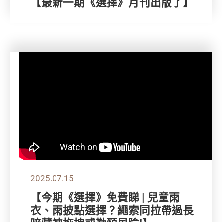
【最新一期《選擇》月刊出版了】
2025.07.15
【今期《選擇》免費睇 | 兒童雨
衣、雨披點選擇？繩索同拉帶過長