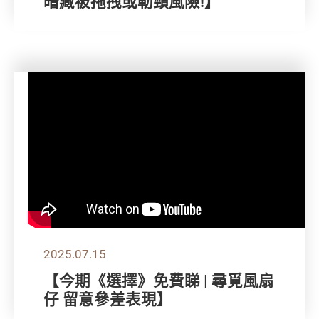
暗藏被拖拽或勒頸風險!】
2025.07.15
【今期《選擇》免費睇 | 尋覓風扇
仔 留意參差表現】