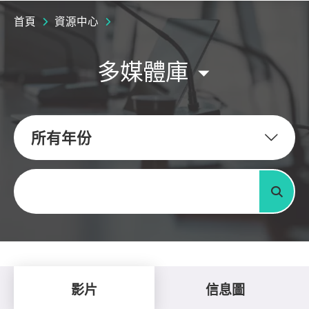
首頁
資源中心
多媒體庫
所有年份
關鍵字
搜尋
影片
信息圖