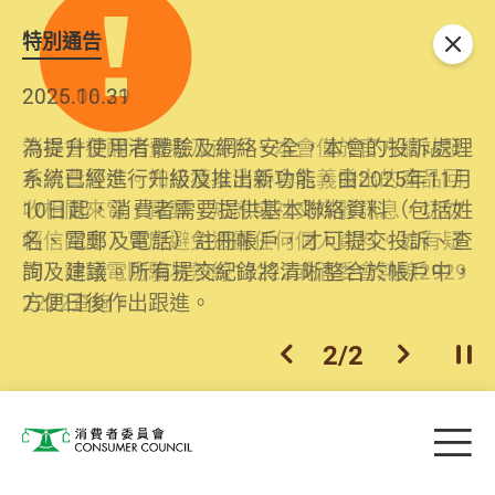
特別通告
關閉
2026.06.29
2025.10.31
消委會提醒消費者及商戶，本會僅於官方網站發
為提升使用者體驗及網絡安全，本會的投訴處理
布消費警示。如接獲以消委會名義發出的產品回
系統已經進行升級及推出新功能。由2025年11月
收相關來電、電郵、短訊或社交媒體訊息，切勿
10日起，消費者需要提供基本聯絡資料（包括姓
輕信回應，更應避免透露任何個人資料。如有疑
名、電郵及電話）註冊帳戶，才可提交投訴、查
問，請致電防騙易熱線18222或消委會熱線2929
詢及建議。所有提交紀錄將清晰整合於帳戶中，
2222查詢。
方便日後作出跟進。
2
/
2
上一個
下一個
開
Skip to main content
目
消費者委員會