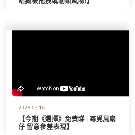
暗藏被拖拽或勒頸風險!】
2025.07.15
【今期《選擇》免費睇 | 尋覓風扇
仔 留意參差表現】