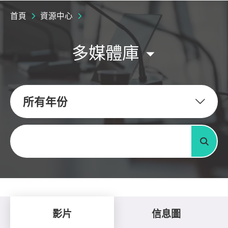
首頁
資源中心
多媒體庫
所有年份
關鍵字
搜尋
影片
信息圖