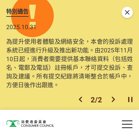
特別通告
關閉
2025.10.31
為提升使用者體驗及網絡安全，本會的投訴處理
系統已經進行升級及推出新功能。由2025年11月
10日起，消費者需要提供基本聯絡資料（包括姓
名、電郵及電話）註冊帳戶，才可提交投訴、查
詢及建議。所有提交紀錄將清晰整合於帳戶中，
方便日後作出跟進。
2
/
2
上一個
下一個
開
Skip to main content
目
消費者委員會