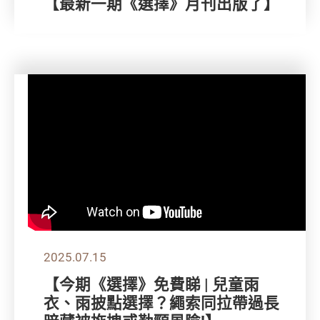
【最新一期《選擇》月刊出版了】
2025.07.15
【今期《選擇》免費睇 | 兒童雨
衣、雨披點選擇？繩索同拉帶過長