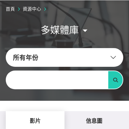
首頁
資源中心
多媒體庫
所有年份
關鍵字
搜尋
影片
信息圖