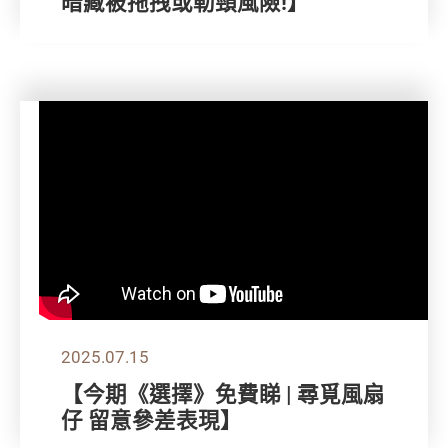
暗藏被拖拽或勒頸風險!】
2025.07.15
【今期《選擇》免費睇 | 尋覓風扇
仔 留意參差表現】