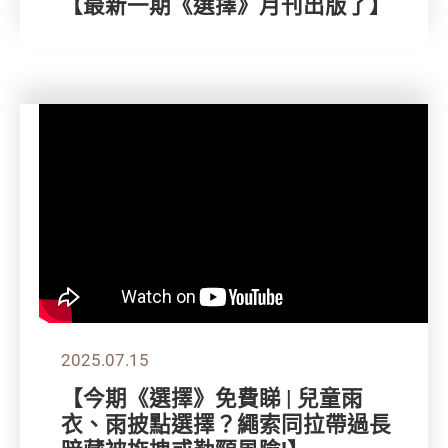
【最新一期《選擇》月刊出版了】
2025.07.15
【今期《選擇》免費睇 | 兒童雨
衣、雨披點選擇？繩索同拉帶過長