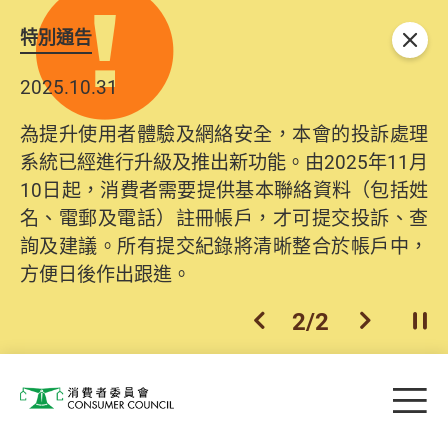
特別通告
關閉
2025.10.31
為提升使用者體驗及網絡安全，本會的投訴處理
系統已經進行升級及推出新功能。由2025年11月
10日起，消費者需要提供基本聯絡資料（包括姓
名、電郵及電話）註冊帳戶，才可提交投訴、查
詢及建議。所有提交紀錄將清晰整合於帳戶中，
方便日後作出跟進。
2
/
2
上一個
下一個
開
Skip to main content
目
消費者委員會