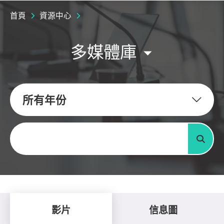
首頁
資源中心
多媒體庫
所有年份
關鍵字
搜尋
影片
信息圖