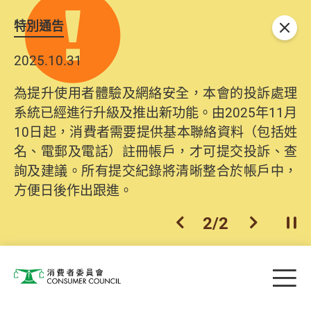
特別通告
關閉
2025.10.31
為提升使用者體驗及網絡安全，本會的投訴處理
系統已經進行升級及推出新功能。由2025年11月
10日起，消費者需要提供基本聯絡資料（包括姓
名、電郵及電話）註冊帳戶，才可提交投訴、查
詢及建議。所有提交紀錄將清晰整合於帳戶中，
方便日後作出跟進。
2
/
2
上一個
下一個
開
Skip to main content
目
消費者委員會