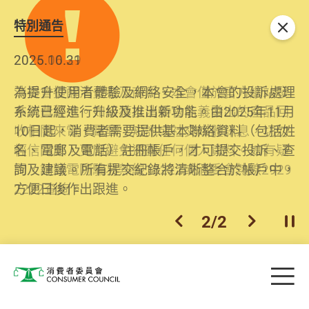
特別通告
關閉
2026.06.29
2025.10.31
消委會提醒消費者及商戶，本會僅於官方網站發
為提升使用者體驗及網絡安全，本會的投訴處理
布消費警示。如接獲以消委會名義發出的產品回
系統已經進行升級及推出新功能。由2025年11月
收相關來電、電郵、短訊或社交媒體訊息，切勿
10日起，消費者需要提供基本聯絡資料（包括姓
輕信回應，更應避免透露任何個人資料。如有疑
名、電郵及電話）註冊帳戶，才可提交投訴、查
問，請致電防騙易熱線18222或消委會熱線2929
詢及建議。所有提交紀錄將清晰整合於帳戶中，
2222查詢。
方便日後作出跟進。
2
/
2
上一個
下一個
開
Skip to main content
目
消費者委員會