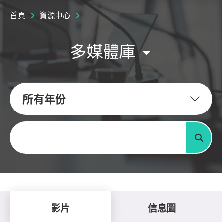
首頁
資源中心
多媒體庫
所有年份
關鍵字
搜尋
影片
信息圖