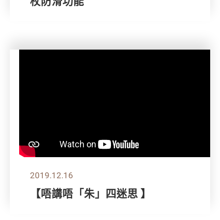
杖防滑功能
2019.12.16
【唔講唔「朱」四迷思 】