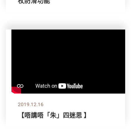
杖防滑功能
2019.12.16
【唔講唔「朱」四迷思 】