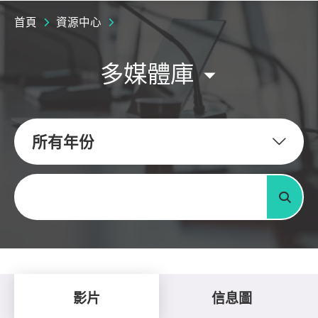
首頁
資源中心
多媒體庫
所有年份
關鍵字
搜尋
影片
信息圖