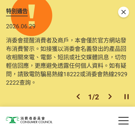
特別通告
關閉
2026.06.29
2025.10.31
消委會提醒消費者及商戶，本會僅於官方網站發
為提升使用者體驗及網絡安全，本會的投訴處理
布消費警示。如接獲以消委會名義發出的產品回
系統已經進行升級及推出新功能。由2025年11月
收相關來電、電郵、短訊或社交媒體訊息，切勿
10日起，消費者需要提供基本聯絡資料（包括姓
輕信回應，更應避免透露任何個人資料。如有疑
名、電郵及電話）註冊帳戶，才可提交投訴、查
問，請致電防騙易熱線18222或消委會熱線2929
詢及建議。所有提交紀錄將清晰整合於帳戶中，
2222查詢。
方便日後作出跟進。
2
/
2
上一個
下一個
開
Skip to main content
目
消費者委員會