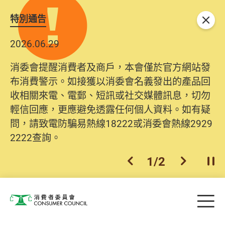
特別通告
關閉
2026.06.29
2025.10.31
消委會提醒消費者及商戶，本會僅於官方網站發
為提升使用者體驗及網絡安全，本會的投訴處理
布消費警示。如接獲以消委會名義發出的產品回
系統已經進行升級及推出新功能。由2025年11月
收相關來電、電郵、短訊或社交媒體訊息，切勿
10日起，消費者需要提供基本聯絡資料（包括姓
輕信回應，更應避免透露任何個人資料。如有疑
名、電郵及電話）註冊帳戶，才可提交投訴、查
問，請致電防騙易熱線18222或消委會熱線2929
詢及建議。所有提交紀錄將清晰整合於帳戶中，
2222查詢。
方便日後作出跟進。
2
/
2
上一個
下一個
開
Skip to main content
目
消費者委員會