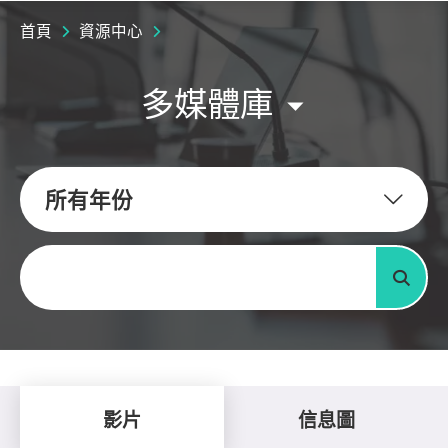
首頁
資源中心
多媒體庫
所有年份
關鍵字
搜尋
影片
信息圖