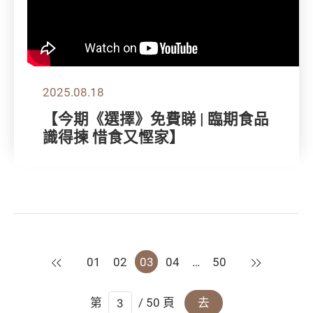
2025.08.18
【今期《選擇》免費睇 | 臨期食品
識得揀 惜食又慳家】
上一頁
下一頁
01
02
03
04
…
50
第
/ 50 頁
去