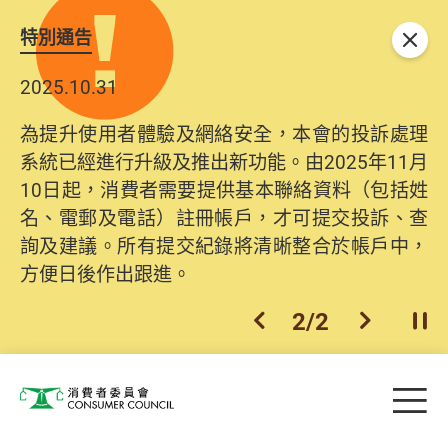
特別通告
關閉
2025.10.31
為提升使用者體驗及網絡安全，本會的投訴處理
系統已經進行升級及推出新功能。由2025年11月
10日起，消費者需要提供基本聯絡資料（包括姓
名、電郵及電話）註冊帳戶，才可提交投訴、查
詢及建議。所有提交紀錄將清晰整合於帳戶中，
方便日後作出跟進。
2
/
2
上一個
下一個
開
Skip to main content
目
消費者委員會