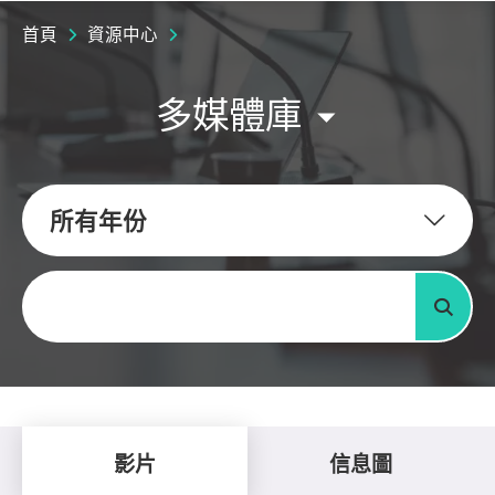
首頁
資源中心
多媒體庫
所有年份
關鍵字
搜尋
影片
信息圖