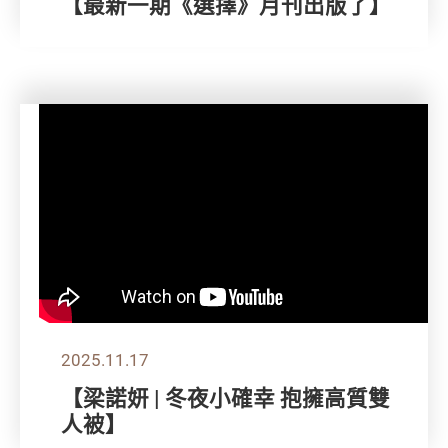
【最新一期《選擇》月刊出版了】
2025.11.17
【梁諾妍 | 冬夜小確幸 抱擁高質雙
人被】