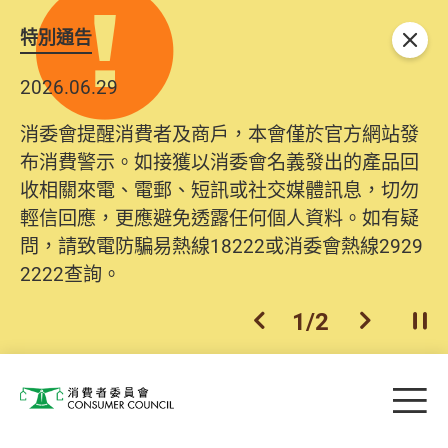
特別通告
關閉
2026.06.29
2025.10.31
消委會提醒消費者及商戶，本會僅於官方網站發
為提升使用者體驗及網絡安全，本會的投訴處理
布消費警示。如接獲以消委會名義發出的產品回
系統已經進行升級及推出新功能。由2025年11月
收相關來電、電郵、短訊或社交媒體訊息，切勿
10日起，消費者需要提供基本聯絡資料（包括姓
輕信回應，更應避免透露任何個人資料。如有疑
名、電郵及電話）註冊帳戶，才可提交投訴、查
問，請致電防騙易熱線18222或消委會熱線2929
詢及建議。所有提交紀錄將清晰整合於帳戶中，
2222查詢。
方便日後作出跟進。
2
/
2
上一個
下一個
開
Skip to main content
目
消費者委員會