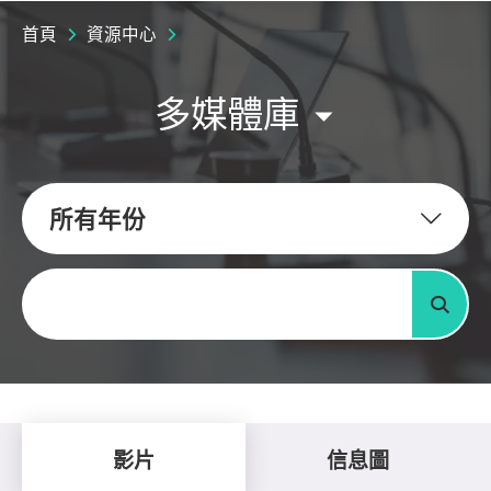
首頁
資源中心
多媒體庫
所有年份
關鍵字
搜尋
影片
信息圖