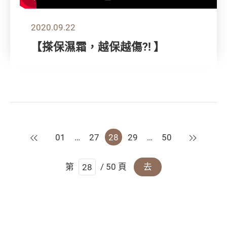
2020.09.22
【搽保濕霜，越保越傷?! 】
上一頁
下一頁
01
…
27
28
29
…
50
第
/ 50 頁
去