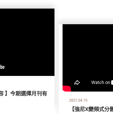
容 】今期選擇月刊有
2021.04.15
【強尼X變頻式分