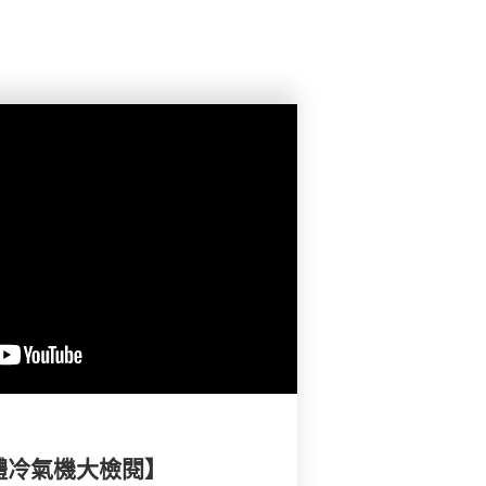
體冷氣機大檢閱】