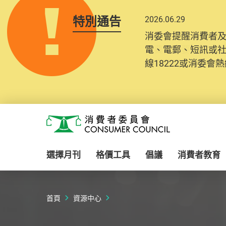
特別通告
2026.06.29
2025.10.31
消委會提醒消費者
為提升使用者體驗及
電、電郵、短訊或
消費者需要提供基
線18222或消委會熱線
紀錄將清晰整合於
Skip to main content
消費者委員會
選擇月刊
格價工具
倡議
消費者教育
首頁
資源中心