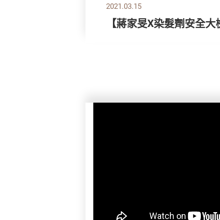
2021.03.15
【蔣家旻X染髮劑安全大