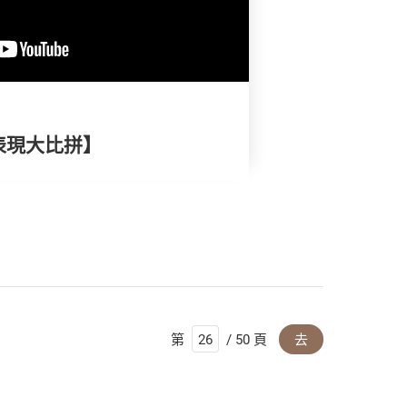
表現大比拼】
第
/ 50 頁
去