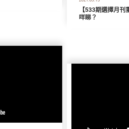
【533期選擇月刊
咩睇？