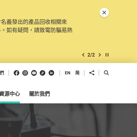
關閉特別通告
會名義發出的產品回收相關來
。由2025年11月10日起，
料。如有疑問，請致電防騙易熱
交投訴、查詢及建議。所有提交
2
/
2
上一個
下一個
開始/暫停幻燈
Facebook
Instagram
Youtube
抖音
領英
分享到
開啟搜尋框
們
EN
简
資源中心
關於我們