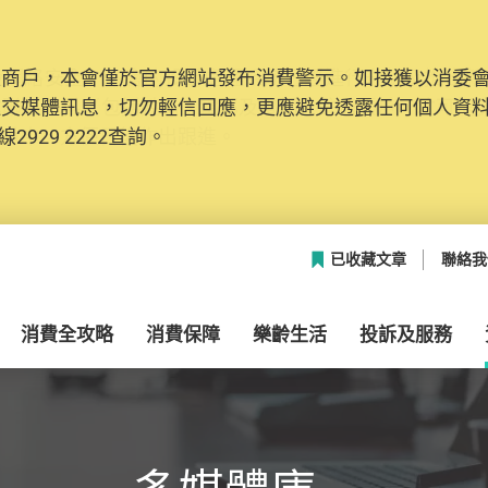
及商戶，本會僅於官方網站發布消費警示。如接獲以消委
網絡安全，本會的投訴處理系統已經進行升級及推出新功能
社交媒體訊息，切勿輕信回應，更應避免透露任何個人資
本聯絡資料（包括姓名、電郵及電話）註冊帳戶，才可提
2929 2222查詢。
帳戶中，方便日後作出跟進。
已收藏文章
聯絡我
消費全攻略
消費保障
樂齡生活
投訴及服務