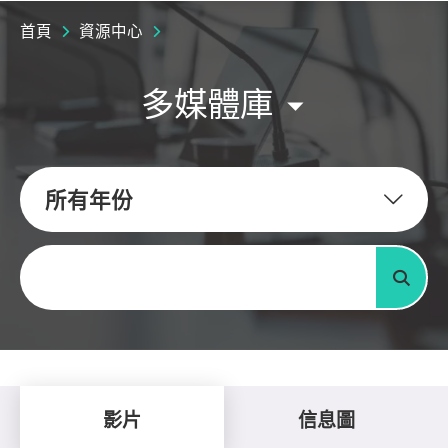
首頁
資源中心
多媒體庫
所有年份
關鍵字
搜尋
影片
信息圖