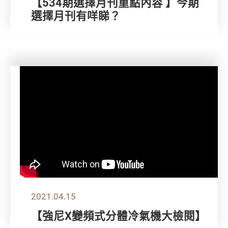
【534期選擇月刊重點內容 】今期
選擇月刊有咩睇？
2021.04.15
【強尼X變頻式分體冷氣機大檢閱】