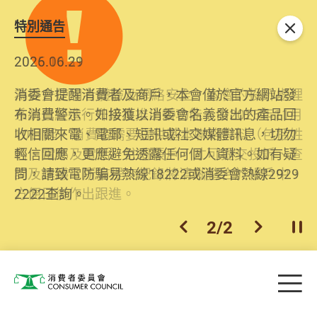
特別通告
關閉
2026.06.29
2025.10.31
消委會提醒消費者及商戶，本會僅於官方網站發
為提升使用者體驗及網絡安全，本會的投訴處理
布消費警示。如接獲以消委會名義發出的產品回
系統已經進行升級及推出新功能。由2025年11月
收相關來電、電郵、短訊或社交媒體訊息，切勿
10日起，消費者需要提供基本聯絡資料（包括姓
輕信回應，更應避免透露任何個人資料。如有疑
名、電郵及電話）註冊帳戶，才可提交投訴、查
問，請致電防騙易熱線18222或消委會熱線2929
詢及建議。所有提交紀錄將清晰整合於帳戶中，
2222查詢。
方便日後作出跟進。
2
/
2
上一個
下一個
開
Skip to main content
目
消費者委員會