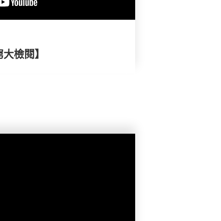
窮大檢閱】