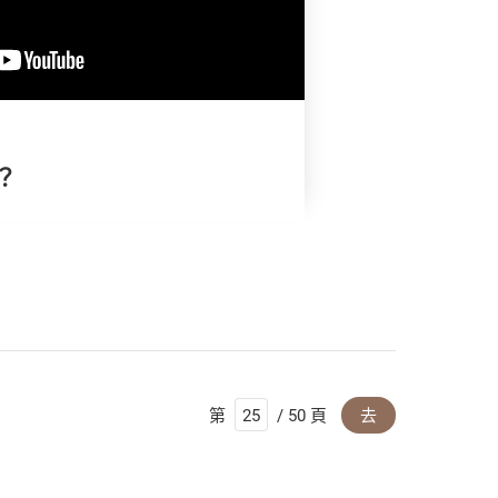
？
第
/ 50 頁
去