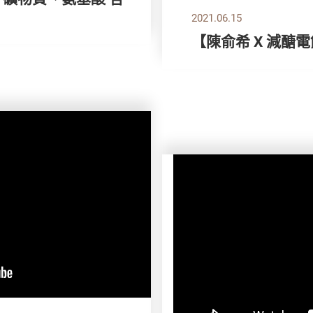
2021.06.15
【陳俞希 X 減醣