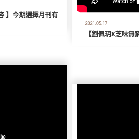
容 】今期選擇月刊有
2021.05.17
【劉佩玥X芝味無