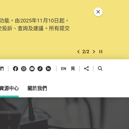
關閉特別通告
。由2025年11月10日起，
交投訴、查詢及建議。所有提交
2
/
2
上一個
下一個
開始/暫停幻燈
Facebook
Instagram
Youtube
抖音
領英
分享到
開啟搜尋框
們
EN
简
資源中心
關於我們