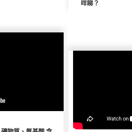
咩睇？
 礦物質、氨基酸 含