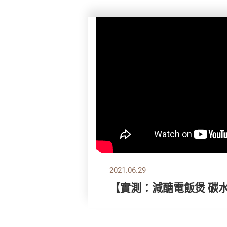
2021.06.29
【實測：減醣電飯煲 碳