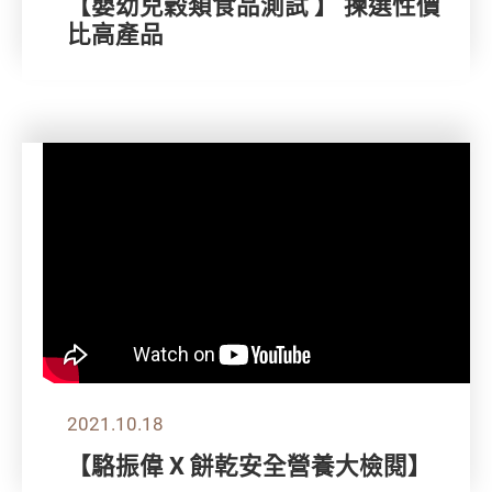
【嬰幼兒穀類食品測試 】 揀選性價
比高產品
2021.10.18
【駱振偉 X 餅乾安全營養大檢閱】