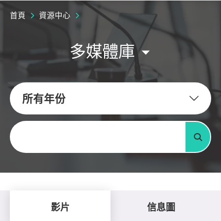
首頁
資源中心
多媒體庫
所有年份
關鍵字
搜尋
影片
信息圖