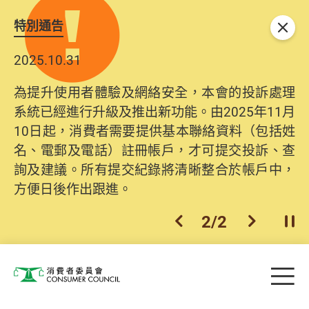
特別通告
關閉
2025.10.31
為提升使用者體驗及網絡安全，本會的投訴處理
系統已經進行升級及推出新功能。由2025年11月
10日起，消費者需要提供基本聯絡資料（包括姓
名、電郵及電話）註冊帳戶，才可提交投訴、查
詢及建議。所有提交紀錄將清晰整合於帳戶中，
方便日後作出跟進。
2
/
2
上一個
下一個
開
Skip to main content
目
消費者委員會