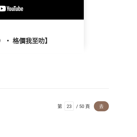
）‧ 格價我至叻】
第
/ 50 頁
去