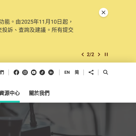
關閉特別通告
。由2025年11月10日起，
交投訴、查詢及建議。所有提交
2
/
2
上一個
下一個
開始/暫停幻燈
Facebook
Instagram
Youtube
抖音
領英
分享到
開啟搜尋框
們
EN
简
資源中心
關於我們