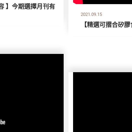
容 】今期選擇月刊有
2021.09.15
【精選可摺合矽膠