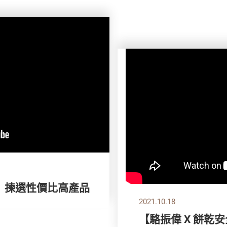
】 揀選性價比高產品
2021.10.18
【駱振偉 X 餅乾