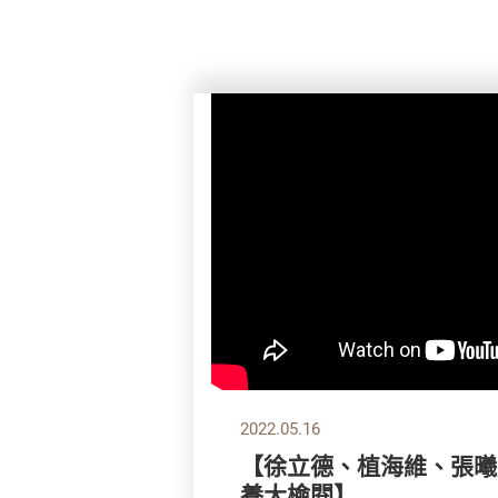
2022.05.16
【徐立德、植海維、張曦晨
養大檢閱】