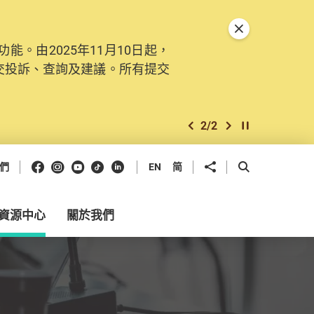
關閉特別通告
。由2025年11月10日起，
交投訴、查詢及建議。所有提交
2
/
2
上一個
下一個
開始/暫停幻燈
Facebook
Instagram
Youtube
抖音
領英
分享到
開啟搜尋框
們
EN
简
資源中心
關於我們