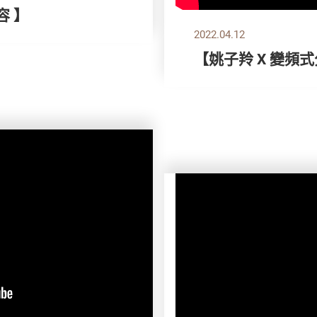
容 】
2022.04.12
【姚子羚 X 變頻