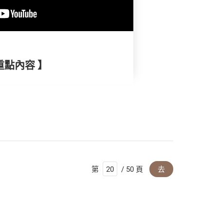
重點內容 】
第
/ 50 頁
去