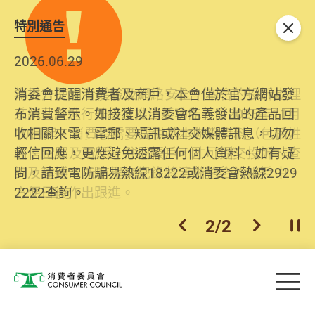
特別通告
關閉
2026.06.29
2025.10.31
消委會提醒消費者及商戶，本會僅於官方網站發
為提升使用者體驗及網絡安全，本會的投訴處理
布消費警示。如接獲以消委會名義發出的產品回
系統已經進行升級及推出新功能。由2025年11月
收相關來電、電郵、短訊或社交媒體訊息，切勿
10日起，消費者需要提供基本聯絡資料（包括姓
輕信回應，更應避免透露任何個人資料。如有疑
名、電郵及電話）註冊帳戶，才可提交投訴、查
問，請致電防騙易熱線18222或消委會熱線2929
詢及建議。所有提交紀錄將清晰整合於帳戶中，
2222查詢。
方便日後作出跟進。
2
/
2
上一個
下一個
開
Skip to main content
目
消費者委員會