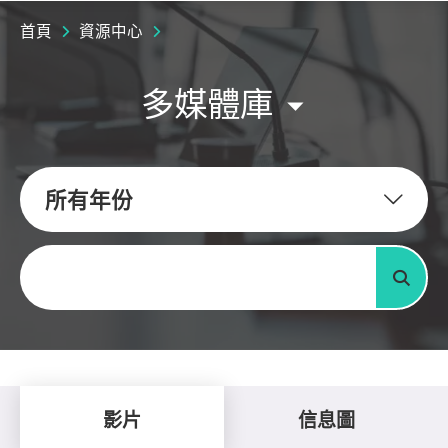
首頁
資源中心
多媒體庫
所有年份
關鍵字
搜尋
影片
信息圖