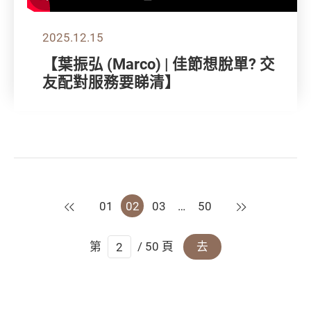
2025.12.15
【葉振弘 (Marco) | 佳節想脫單? 交
友配對服務要睇清】
上一頁
下一頁
01
02
03
…
50
第
/ 50 頁
去