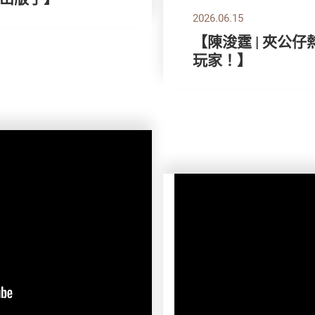
2026.06.15
【陳浚霆 | 夾公
玩家！】