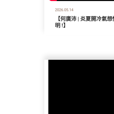
2026.05.14
【何廣沛 | 炎夏開冷氣
明 !】