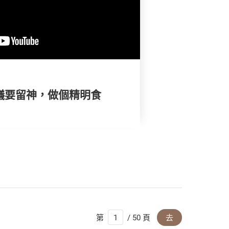
爭議要留神，做個精明食
第
/ 50 頁
去