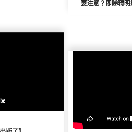
要注意？即睇精明
出版了】