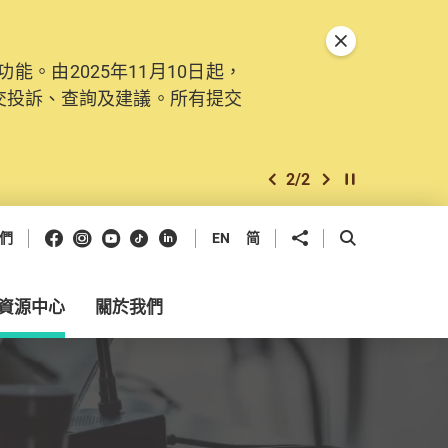
關閉特別通告
。由2025年11月10日起，
交投訴、查詢及建議。所有提交
2
/
2
上一個
下一個
開始/暫停幻燈
Facebook
Instagram
Youtube
抖音
領英
分享到
開啟搜尋框
們
EN
简
資源中心
關於我們