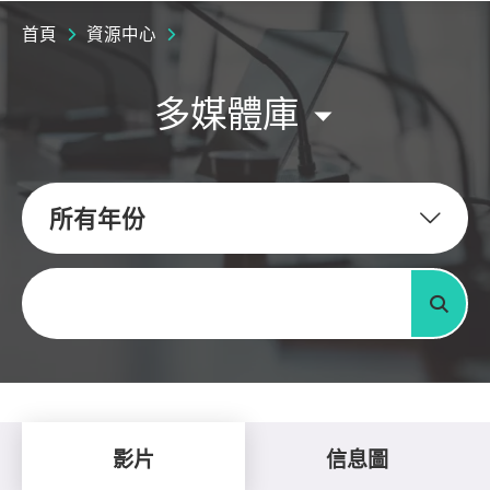
首頁
資源中心
多媒體庫
所有年份
關鍵字
搜尋
影片
信息圖