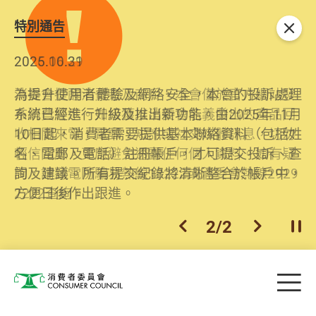
特別通告
關閉
2026.06.29
2025.10.31
消委會提醒消費者及商戶，本會僅於官方網站發
為提升使用者體驗及網絡安全，本會的投訴處理
布消費警示。如接獲以消委會名義發出的產品回
系統已經進行升級及推出新功能。由2025年11月
收相關來電、電郵、短訊或社交媒體訊息，切勿
10日起，消費者需要提供基本聯絡資料（包括姓
輕信回應，更應避免透露任何個人資料。如有疑
名、電郵及電話）註冊帳戶，才可提交投訴、查
問，請致電防騙易熱線18222或消委會熱線2929
詢及建議。所有提交紀錄將清晰整合於帳戶中，
2222查詢。
方便日後作出跟進。
2
/
2
上一個
下一個
開
Skip to main content
目
消費者委員會