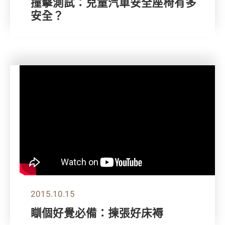
撞擊測試：兒童汽車安全座椅有多
安全？
2015.10.15
瞓個好覺必備：揀張好床褥