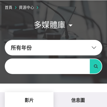
首頁
資源中心
多媒體庫
所有年份
關鍵字
搜尋
影片
信息圖