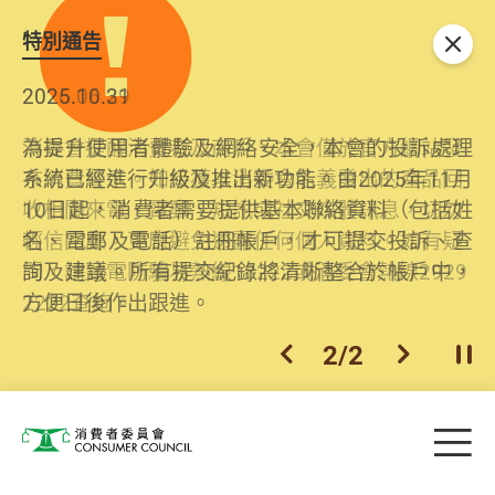
特別通告
關閉
2026.06.29
2025.10.31
消委會提醒消費者及商戶，本會僅於官方網站發
為提升使用者體驗及網絡安全，本會的投訴處理
布消費警示。如接獲以消委會名義發出的產品回
系統已經進行升級及推出新功能。由2025年11月
收相關來電、電郵、短訊或社交媒體訊息，切勿
10日起，消費者需要提供基本聯絡資料（包括姓
輕信回應，更應避免透露任何個人資料。如有疑
名、電郵及電話）註冊帳戶，才可提交投訴、查
問，請致電防騙易熱線18222或消委會熱線2929
詢及建議。所有提交紀錄將清晰整合於帳戶中，
2222查詢。
方便日後作出跟進。
2
/
2
上一個
下一個
開
Skip to main content
目
消費者委員會