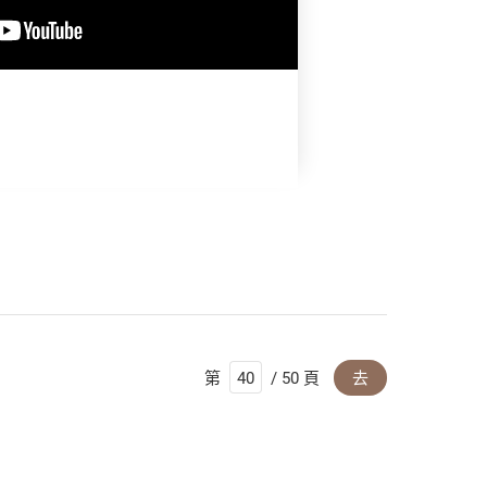
第
/ 50 頁
去