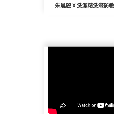
朱晨麗 X 洗潔精洗滌防