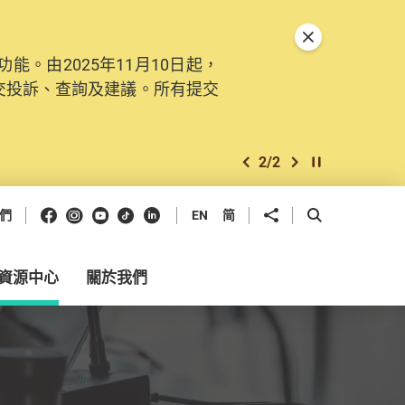
關閉特別通告
。由2025年11月10日起，
交投訴、查詢及建議。所有提交
2
/
2
上一個
下一個
開始/暫停幻燈
Facebook
Instagram
Youtube
抖音
領英
分享到
開啟搜尋框
們
EN
简
資源中心
關於我們