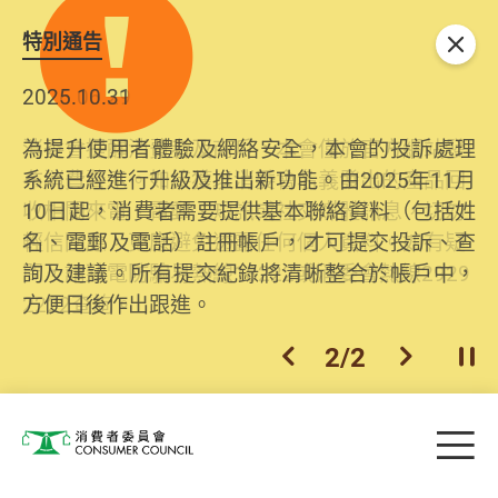
特別通告
關閉
2026.06.29
2025.10.31
消委會提醒消費者及商戶，本會僅於官方網站發
為提升使用者體驗及網絡安全，本會的投訴處理
布消費警示。如接獲以消委會名義發出的產品回
系統已經進行升級及推出新功能。由2025年11月
收相關來電、電郵、短訊或社交媒體訊息，切勿
10日起，消費者需要提供基本聯絡資料（包括姓
輕信回應，更應避免透露任何個人資料。如有疑
名、電郵及電話）註冊帳戶，才可提交投訴、查
問，請致電防騙易熱線18222或消委會熱線2929
詢及建議。所有提交紀錄將清晰整合於帳戶中，
2222查詢。
方便日後作出跟進。
2
/
2
上一個
下一個
開
Skip to main content
目
消費者委員會