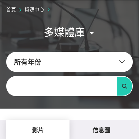
首頁
資源中心
多媒體庫
所有年份
關鍵字
搜尋
影片
信息圖