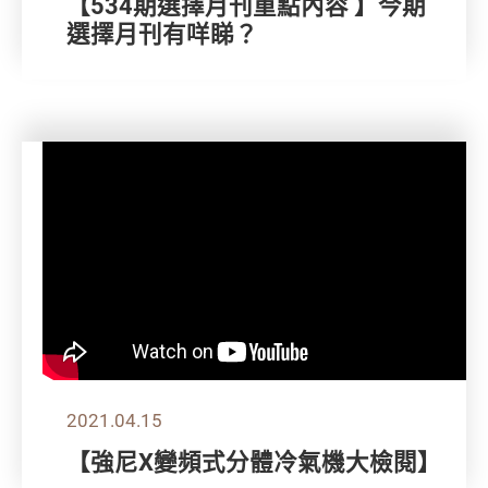
【534期選擇月刊重點內容 】今期
選擇月刊有咩睇？
2021.04.15
【強尼X變頻式分體冷氣機大檢閱】