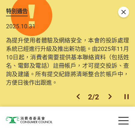
特別通告
關閉
2025.10.31
為提升使用者體驗及網絡安全，本會的投訴處理
系統已經進行升級及推出新功能。由2025年11月
10日起，消費者需要提供基本聯絡資料（包括姓
名、電郵及電話）註冊帳戶，才可提交投訴、查
詢及建議。所有提交紀錄將清晰整合於帳戶中，
方便日後作出跟進。
2
/
2
上一個
下一個
開
Skip to main content
目
消費者委員會