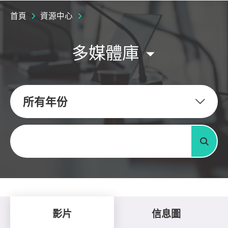
首頁
資源中心
多媒體庫
所有年份
關鍵字
搜尋
影片
信息圖